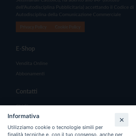
dell'Autodisciplina Pubblicitaria) accettando il Codice di
Autodisciplina della Comunicazione Commerciale
Privacy Policy
Cookie Policy
E-Shop
Vendita Online
Abbonamenti
Contatti
Chi Siamo
Informativa
Redazione
Scrivici
Utilizziamo cookie o tecnologie simili per
finalità tecniche e, con il tuo consenso, anche per