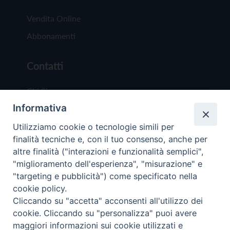
Vendita Online
Abbonamenti
Contatti
Chi Siamo
Informativa
Redazione
Scrivici
Utilizziamo cookie o tecnologie simili per
finalità tecniche e, con il tuo consenso, anche per
altre finalità ("interazioni e funzionalità semplici",
"miglioramento dell'esperienza", "misurazione" e
"targeting e pubblicità") come specificato nella
cookie policy.
Copyright © 2019 - Tutti i diritti riservati - Vit
Cliccando su "accetta" acconsenti all'utilizzo dei
Trentina Editrice
cookie. Cliccando su "personalizza" puoi avere
maggiori informazioni sui cookie utilizzati e