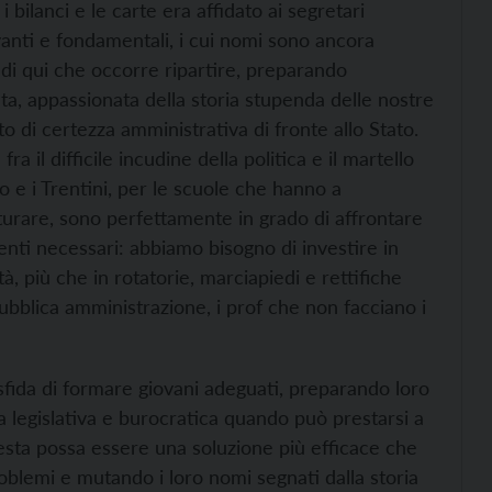
i bilanci e le carte era affidato ai segretari
anti e fondamentali, i cui nomi sono ancora
è di qui che occorre ripartire, preparando
ta, appassionata della storia stupenda delle nostre
o di certezza amministrativa di fronte allo Stato.
 il difficile incudine della politica e il martello
o e i Trentini, per le scuole che hanno a
urare, sono perfettamente in grado di affrontare
menti necessari: abbiamo bisogno di investire in
tà, più che in rotatorie, marciapiedi e rettifiche
pubblica amministrazione, i prof che non facciano i
sfida di formare giovani adeguati, preparando loro
ssa legislativa e burocratica quando può prestarsi a
sta possa essere una soluzione più efficace che
blemi e mutando i loro nomi segnati dalla storia