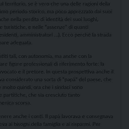
territorio, se è vero che una delle ragioni della
ltimo periodo storico, ma poco apprezzato dai suoi
che nella perdita di identità dei suoi luoghi,
 turistiche, e nelle “assenze” di quanti
esidenti, amministratori …). Ecco perché la strada
pare adeguata.
titi tali, con autonomia, ma anche con la
re figure professionali di riferimento forte: la
avvocato e il pretore. In questa prospettiva anche il
iva considerato una sorta di “papà” del paese, che
e molto quindi, ora che i sindaci sono
e partitiche, che sia cresciuto tanto
menica scorsa.
enere anche i conti. Il papà lavorava e consegnava
a ai bisogni della famiglia e ai risparmi. Per