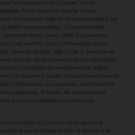
come l’accorpamento dei Comuni, con la
igliabile. Forse consente qualche ridotto
une dichiarazioni degli stessi amministratori), ma
a ricadute umane negative. I Comuni trentini,
e, strumenti tecnici. Sono realtà di convivenza
nza e ruoli specifici. Spesso l’etimologia aiuta a
ealtà comunali distinte. Vigo e Villa in Rendena ad
enuta agricola del proprietario, spesso latifondista.
nissimi, ma abitati da insediamenti di origine
, dove sul versante a solatio si trovano insediamenti
 quelli a settentrione si presentano vecchi nomi di
iche popolazioni, di fronte alla colonizzazione
iando ai nuovi conquistatori i versanti più
sa essere fatta nei Comuni, ma se questa si
 quello di una profonda perdita di identità e di