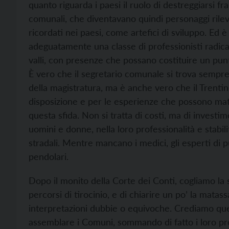
quanto riguarda i paesi il ruolo di destreggiarsi fra 
comunali, che diventavano quindi personaggi rilev
ricordati nei paesi, come artefici di sviluppo. Ed 
adeguatamente una classe di professionisti radica
valli, con presenze che possano costituire un punt
È vero che il segretario comunale si trova sempre fra
della magistratura, ma è anche vero che il Trentin
disposizione e per le esperienze che possono mat
questa sfida. Non si tratta di costi, ma di investi
uomini e donne, nella loro professionalità e stabili
stradali. Mentre mancano i medici, gli esperti di 
pendolari.
Dopo il monito della Corte dei Conti, cogliamo la 
percorsi di tirocinio, e di chiarire un po’ la mata
interpretazioni dubbie o equivoche. Crediamo que
assemblare i Comuni, sommando di fatto i loro pro