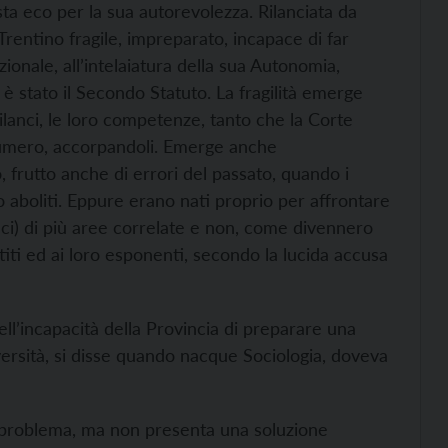
sta eco per la sua autorevolezza. Rilanciata da
rentino fragile, impreparato, incapace di far
uzionale, all’intelaiatura della sua Autonomia,
 è stato il Secondo Statuto. La fragilità emerge
bilanci, le loro competenze, tanto che la Corte
numero, accorpandoli. Emerge anche
, frutto anche di errori del passato, quando i
o aboliti. Eppure erano nati proprio per affrontare
lanci) di più aree correlate e non, come divennero
titi ed ai loro esponenti, secondo la lucida accusa
ell’incapacità della Provincia di preparare una
versità, si disse quando nacque Sociologia, doveva
 problema, ma non presenta una soluzione