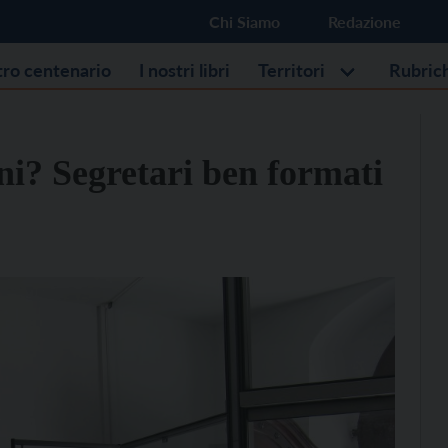
Chi Siamo
Redazione
stro centenario
I nostri libri
Territori
Rubric
ni? Segretari ben formati