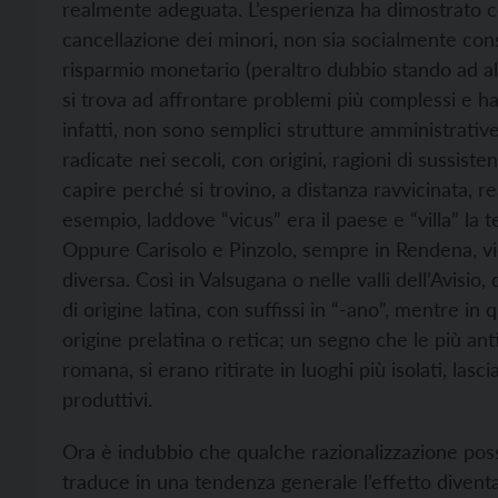
realmente adeguata. L’esperienza ha dimostrato 
cancellazione dei minori, non sia socialmente cons
risparmio monetario (peraltro dubbio stando ad alc
si trova ad affrontare problemi più complessi e h
infatti, non sono semplici strutture amministrativ
radicate nei secoli, con origini, ragioni di sussiste
capire perché si trovino, a distanza ravvicinata, r
esempio, laddove “vicus” era il paese e “villa” la t
Oppure Carisolo e Pinzolo, sempre in Rendena, vici
diversa. Così in Valsugana o nelle valli dell’Avisio
di origine latina, con suffissi in “-ano”, mentre in
origine prelatina o retica; un segno che le più ant
romana, si erano ritirate in luoghi più isolati, lasc
produttivi.
Ora è indubbio che qualche razionalizzazione pos
traduce in una tendenza generale l’effetto diventa