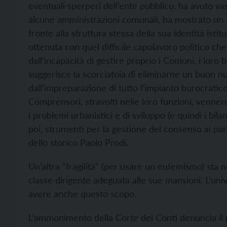
eventuali sperperi dell’ente pubblico, ha avuto va
alcune amministrazioni comunali, ha mostrato un T
fronte alla struttura stessa della sua identità istit
ottenuta con quel difficile capolavoro politico che
dall’incapacità di gestire proprio i Comuni, i loro 
suggerisce la scorciatoia di eliminarne un buon 
dall’impreparazione di tutto l’impianto burocratico
Comprensori, stravolti nelle loro funzioni, venner
i problemi urbanistici e di sviluppo (e quindi i bi
poi, strumenti per la gestione del consenso ai par
dello storico Paolo Prodi.
Un’altra “fragilità” (per usare un eufemismo) sta n
classe dirigente adeguata alle sue mansioni. L’uni
avere anche questo scopo.
L’ammonimento della Corte dei Conti denuncia il