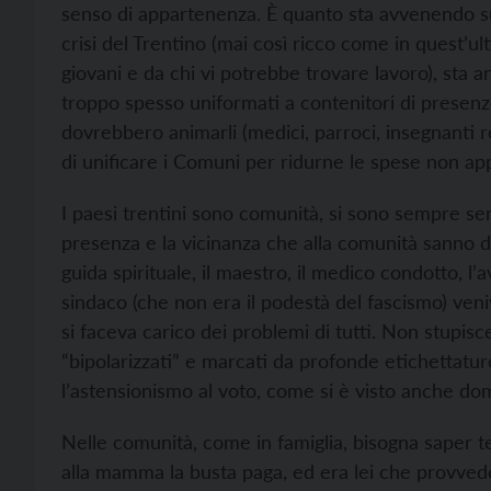
senso di appartenenza. È quanto sta avvenendo sul 
crisi del Trentino (mai così ricco come in quest’u
giovani e da chi vi potrebbe trovare lavoro), sta an
troppo spesso uniformati a contenitori di presenze
dovrebbero animarli (medici, parroci, insegnanti r
di unificare i Comuni per ridurne le spese non ap
I paesi trentini sono comunità, si sono sempre sen
presenza e la vicinanza che alla comunità sanno da
guida spirituale, il maestro, il medico condotto, l’
sindaco (che non era il podestà del fascismo) ven
si faceva carico dei problemi di tutti. Non stupisc
“bipolarizzati” e marcati da profonde etichettatur
l’astensionismo al voto, come si è visto anche do
Nelle comunità, come in famiglia, bisogna saper t
alla mamma la busta paga, ed era lei che provvedev