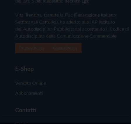
dell'art. 5 del medesimo decreto Lgs.
Vita Trentina, tramite la Fisc (Federazione Italiana
Settimanali Cattolici), ha aderito allo IAP (Istituto
dell'Autodisciplina Pubblicitaria) accettando il Codice di
Autodisciplina della Comunicazione Commerciale
Privacy Policy
Cookie Policy
E-Shop
Vendita Online
Abbonamenti
Contatti
Chi Siamo