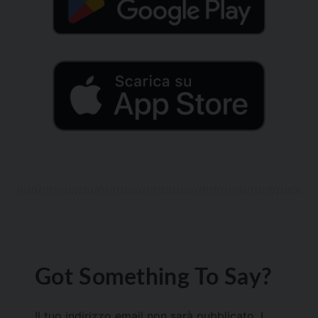
Got Something To Say?
Il tuo indirizzo email non sarà pubblicato.
I