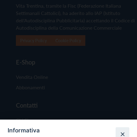
Vita Trentina, tramite la Fisc (Federazione Italiana
Settimanali Cattolici), ha aderito allo IAP (Istituto
dell'Autodisciplina Pubblicitaria) accettando il Codice di
Autodisciplina della Comunicazione Commerciale
Privacy Policy
Cookie Policy
E-Shop
Vendita Online
Abbonamenti
Contatti
Chi Siamo
Informativa
Redazione