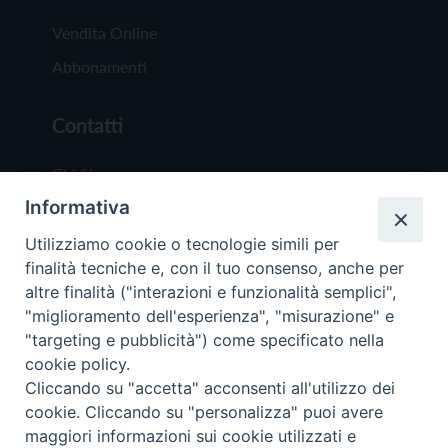
Vendita Online
Abbonamenti
Contatti
Chi Siamo
Informativa
Redazione
Scrivici
Utilizziamo cookie o tecnologie simili per
finalità tecniche e, con il tuo consenso, anche per
altre finalità ("interazioni e funzionalità semplici",
"miglioramento dell'esperienza", "misurazione" e
"targeting e pubblicità") come specificato nella
cookie policy.
Copyright © 2019 - Tutti i diritti riservati - Vit
Cliccando su "accetta" acconsenti all'utilizzo dei
Trentina Editrice
cookie. Cliccando su "personalizza" puoi avere
maggiori informazioni sui cookie utilizzati e
Privacy Policy