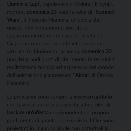
Uomini e Lupi
”, capolavoro di Okiura Hiroyuki,
mentre,
domenica 23
, sarà la volta di “
Summer
Wars
”, di Hosoda Mamoru, un’opera che
unisce intelligentemente due sfere
apparentemente molto distanti: la vita del
Giappone rurale e il mondo informatico e
virtuale. A chiudere la rassegna,
domenica 30
,
uno dei grandi punti di riferimento in termini di
realizzazione tecnica ed espressiva nel mondo
dell’animazione giapponese: “
Akira
”, di Ōtomo
Katsuhiro.
Le proiezioni sono sempre a
ingresso gratuito
con tessera soci e la possibilità, a fine film, di
lasciare un’offerta
corrispondente al proprio
gradimento di quanto appena visto. I film sono
proiettati in lingua originale con sottotitoli in