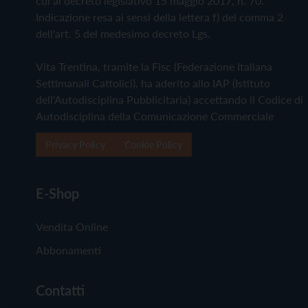
cui al decreto legislativo 15 maggio 2017, n. 70.
Indicazione resa ai sensi della lettera f) del comma 2
dell'art. 5 del medesimo decreto Lgs.
Vita Trentina, tramite la Fisc (Federazione Italiana
Settimanali Cattolici), ha aderito allo IAP (Istituto
dell'Autodisciplina Pubblicitaria) accettando il Codice di
Autodisciplina della Comunicazione Commerciale
Privacy Policy
Cookie Policy
E-Shop
Vendita Online
Abbonamenti
Contatti