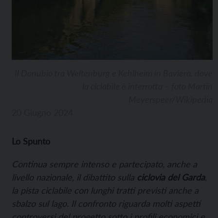
Il Danubio tra Weltenburg e Kehlheim in Baviera, dove
la ciclabile è interrotta – foto Martin
Meyerspeer/Wikipedia
20 Giugno 2024
Lo Spunto
Continua sempre intenso e partecipato, anche a
livello nazionale, il dibattito sulla
ciclovia del Garda
,
la pista ciclabile con lunghi tratti previsti anche a
sbalzo sul lago. Il confronto riguarda molti aspetti
controversi del progetto sotto i profili economici e