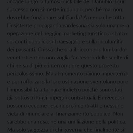
accade lungo la famosa ciclabile del Danubio il cui
successo non si mette in dubbio, perché mai non
dovrebbe funzionare sul Garda? A meno che tutta
l’insistente propaganda gardesana sia solo una mera
operazione del peggior marketing turistico a sbalzo
sui conti pubblici, sul paesaggio e sulla incolumità
dei passanti. Chissà che ora il ricco nord lombardo-
veneto-trentino non voglia far tesoro delle scelte di
chi ne sa di più e interrompere questo progetto
pericolosissimo. Ma al momento paiono imperterriti
e per rafforzare la loro ostinazione sventolano pure
l’impossibilità a tornare indietro poiché sono stati
già sottoscritti gli impegni contrattuali. E invece, si
possono eccome rescindere i contratti e nessuno
vieta di rinunciare al finanziamento pubblico. Non
sarebbe una resa, né una umiliazione della politica.
Ma solo saggezza di chi governa che finalmente si