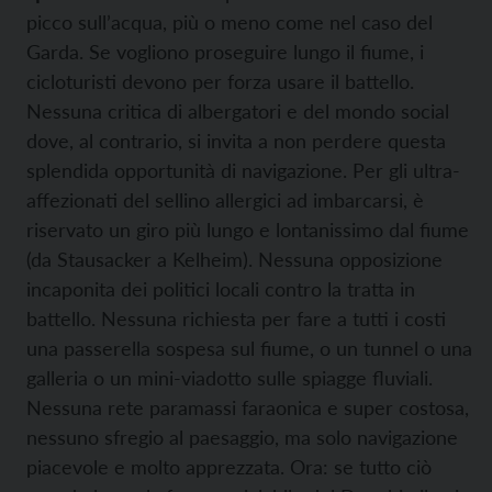
picco sull’acqua, più o meno come nel caso del
Garda. Se vogliono proseguire lungo il fiume, i
cicloturisti devono per forza usare il battello.
Nessuna critica di albergatori e del mondo social
dove, al contrario, si invita a non perdere questa
splendida opportunità di navigazione. Per gli ultra-
affezionati del sellino allergici ad imbarcarsi, è
riservato un giro più lungo e lontanissimo dal fiume
(da Stausacker a Kelheim). Nessuna opposizione
incaponita dei politici locali contro la tratta in
battello. Nessuna richiesta per fare a tutti i costi
una passerella sospesa sul fiume, o un tunnel o una
galleria o un mini-viadotto sulle spiagge fluviali.
Nessuna rete paramassi faraonica e super costosa,
nessuno sfregio al paesaggio, ma solo navigazione
piacevole e molto apprezzata. Ora: se tutto ciò