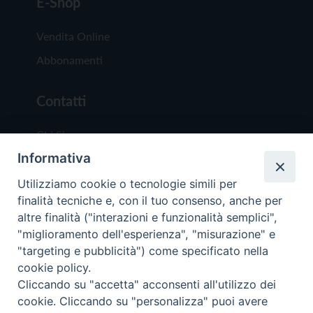
E-Shop
Vendita Online
Abbonamenti
Contatti
Chi Siamo
Informativa
Redazione
Scrivici
Utilizziamo cookie o tecnologie simili per
finalità tecniche e, con il tuo consenso, anche per
altre finalità ("interazioni e funzionalità semplici",
"miglioramento dell'esperienza", "misurazione" e
"targeting e pubblicità") come specificato nella
cookie policy.
Copyright © 2019 - Tutti i diritti riservati - Vit
Cliccando su "accetta" acconsenti all'utilizzo dei
Trentina Editrice
cookie. Cliccando su "personalizza" puoi avere