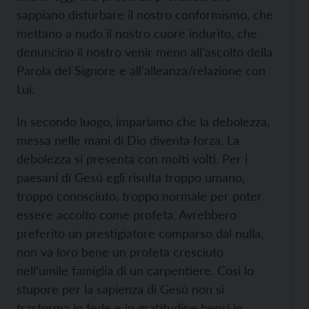
sappiano disturbare il nostro conformismo, che
mettano a nudo il nostro cuore indurito, che
denuncino il nostro venir meno all’ascolto della
Parola del Signore e all’alleanza/relazione con
Lui.
In secondo luogo, impariamo che la debolezza,
messa nelle mani di Dio diventa forza. La
debolezza si presenta con molti volti. Per i
paesani di Gesù egli risulta troppo umano,
troppo conosciuto, troppo normale per poter
essere accolto come profeta. Avrebbero
preferito un prestigiatore comparso dal nulla,
non va loro bene un profeta cresciuto
nell’umile famiglia di un carpentiere. Così lo
stupore per la sapienza di Gesù non si
trasforma in fede e in gratitudine bensì in