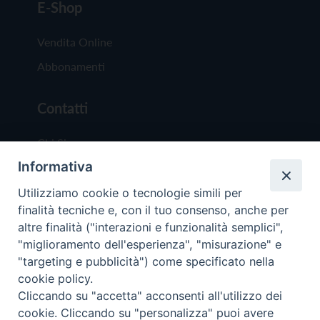
E-Shop
Vendita Online
Abbonamenti
Contatti
Chi Siamo
Informativa
Redazione
Scrivici
Utilizziamo cookie o tecnologie simili per
finalità tecniche e, con il tuo consenso, anche per
altre finalità ("interazioni e funzionalità semplici",
"miglioramento dell'esperienza", "misurazione" e
"targeting e pubblicità") come specificato nella
cookie policy.
Copyright © 2019 - Tutti i diritti riservati - Vit
Cliccando su "accetta" acconsenti all'utilizzo dei
Trentina Editrice
cookie. Cliccando su "personalizza" puoi avere