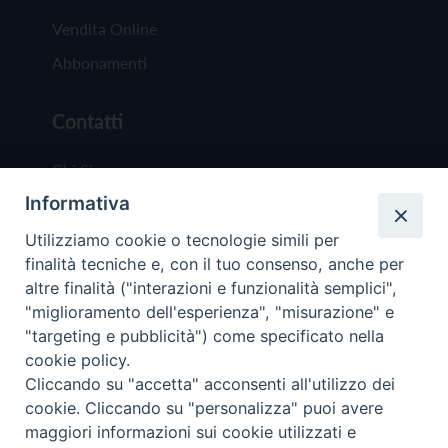
Vendita Online
Abbonamenti
Contatti
Chi Siamo
Informativa
Redazione
Scrivici
Utilizziamo cookie o tecnologie simili per
finalità tecniche e, con il tuo consenso, anche per
altre finalità ("interazioni e funzionalità semplici",
"miglioramento dell'esperienza", "misurazione" e
"targeting e pubblicità") come specificato nella
cookie policy.
Copyright © 2019 - Tutti i diritti riservati - Vit
Cliccando su "accetta" acconsenti all'utilizzo dei
Trentina Editrice
cookie. Cliccando su "personalizza" puoi avere
maggiori informazioni sui cookie utilizzati e
Privacy Policy