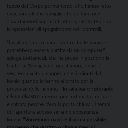
fuoco
del Corpo permanente, che hanno fatto
evacuare alcune famiglie che abitano negli
appartamenti sopra la trattoria, rientrate dopo
le operazioni di spegnimento ed i controlli.
“I vigili del fuoco hanno detto che le fiamme
potrebbero essere partite da un computer”,
spiega Bottamedi, che ha preso in gestione la
trattoria l’8 maggio di quest’anno, e che ieri
sera era uscito da appena dieci minuti dal
locale quando lo hanno allertato per la
presenza delle fiamme. “
In sala bar e ristorante
c’è un disastro
, mentre per fortuna la cucina si
è salvata perché c’era la porta chiusa”. I tempi
di riapertura adesso saranno abbastanza
lunghi.
“Vorremmo riaprire il prima possibile,
ma penso che quattro o cinque mesi ci