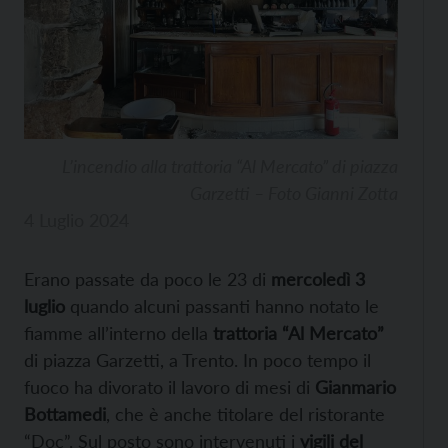
L’incendio alla trattoria “Al Mercato” di piazza
Garzetti – Foto Gianni Zotta
4 Luglio 2024
Erano passate da poco le 23 di
mercoledì 3
luglio
quando alcuni passanti hanno notato le
fiamme all’interno della
trattoria “Al Mercato”
di piazza Garzetti, a Trento. In poco tempo il
fuoco ha divorato il lavoro di mesi di
Gianmario
Bottamedi
, che è anche titolare del ristorante
“Doc”. Sul posto sono intervenuti i
vigili del