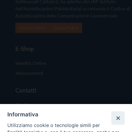
Settimanali Cattolici), ha aderito allo IAP (Istituto
dell'Autodisciplina Pubblicitaria) accettando il Codice di
Autodisciplina della Comunicazione Commerciale
Privacy Policy
Cookie Policy
E-Shop
Vendita Online
Abbonamenti
Contatti
Chi Siamo
Informativa
Redazione
Scrivici
Utilizziamo cookie o tecnologie simili per