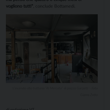
vogliono tutti”
, conclude Bottamedi.
L’incendio alla trattoria “Al Mercato” di piazza Garzetti – Foto
Gianni Zotta
di
redazione VT