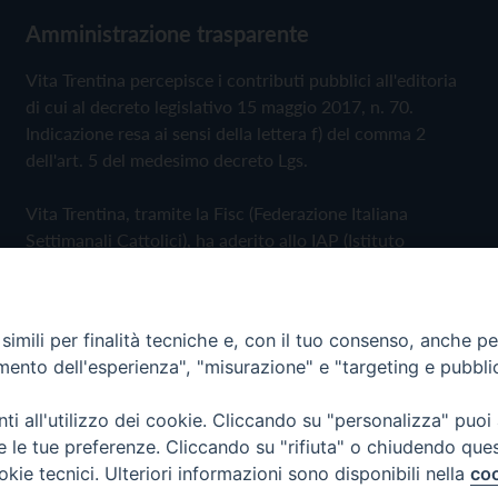
Amministrazione trasparente
Vita Trentina percepisce i contributi pubblici all'editoria
di cui al decreto legislativo 15 maggio 2017, n. 70.
Indicazione resa ai sensi della lettera f) del comma 2
dell'art. 5 del medesimo decreto Lgs.
Vita Trentina, tramite la Fisc (Federazione Italiana
Settimanali Cattolici), ha aderito allo IAP (Istituto
dell'Autodisciplina Pubblicitaria) accettando il Codice di
Autodisciplina della Comunicazione Commerciale
imili per finalità tecniche e, con il tuo consenso, anche per 
Privacy Policy
Cookie Policy
amento dell'esperienza", "misurazione" e "targeting e pubbli
i all'utilizzo dei cookie. Cliccando su "personalizza" puoi
 Trentina Editrice
re le tue preferenze. Cliccando su "rifiuta" o chiudendo que
okie tecnici. Ulteriori informazioni sono disponibili nella
coo