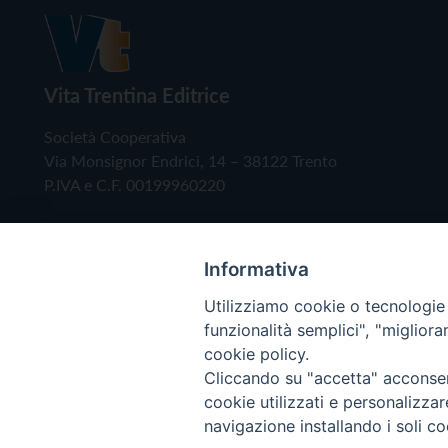
Vita Trentina Editrice
Società Cooperativa
Via Monsignor Endrici, 14 – 38122 Trento
P.IVA e C.F. 00199960220
Informativa
Utilizziamo cookie o tecnologie s
funzionalità semplici", "miglior
cookie policy.
Cliccando su "accetta" acconsent
Copyright © 2019 - Tutti i diritti riservati - Vita
cookie utilizzati e personalizza
navigazione installando i soli co
Privacy Policy