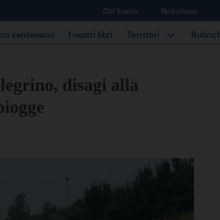
Chi Siamo
Redazione
stro centenario
I nostri libri
Territori
Rubric
egrino, disagi alla
 piogge