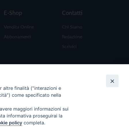
E-Shop
Contatti
Vendita Online
Chi Siamo
Abbonamenti
Redazione
Scrivici
altre finalità ("interazioni e
cità") come specificato nella
 avere maggiori informazioni sui
sta informativa proseguirai la
kie policy
completa.