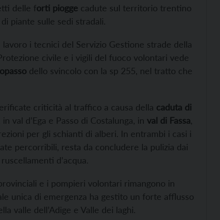
tti delle f
orti piogge
cadute sul territorio trentino
di piante sulle sedi stradali.
lavoro i tecnici del Servizio Gestione strade della
rotezione civile e i vigili del fuoco volontari vede
topasso
dello svincolo con la sp 255, nel tratto che
erificate criticità al traffico a causa della
caduta di
1 in val d’Ega e Passo di Costalunga, in
val di Fassa
,
ioni per gli schianti di alberi. In entrambi i casi i
ate percorribili, resta da concludere la pulizia dai
i ruscellamenti d’acqua.
provinciali e i pompieri volontari rimangono in
trale unica di emergenza ha gestito un forte afflusso
a valle dell’Adige e Valle dei laghi.