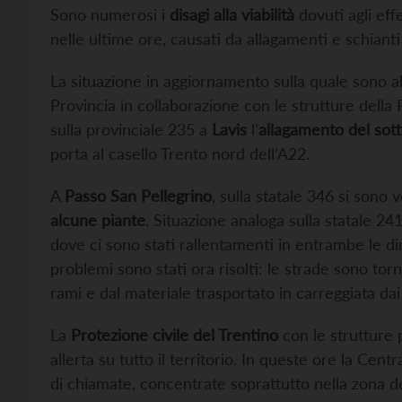
Sono numerosi i
disagi alla viabilità
dovuti agli effe
nelle ultime ore, causati da allagamenti e schianti 
La situazione in aggiornamento sulla quale sono al 
Provincia in collaborazione con le strutture della P
sulla provinciale 235 a
Lavis
l’
allagamento del sot
porta al casello Trento nord dell’A22.
A
Passo San Pellegrino
, sulla statale 346 si sono v
alcune piante
. Situazione analoga sulla statale 24
dove ci sono stati rallentamenti in entrambe le direz
problemi sono stati ora risolti: le strade sono torn
rami e dal materiale trasportato in carreggiata da
La
Protezione civile del Trentino
con le strutture 
allerta su tutto il territorio. In queste ore la Cen
di chiamate, concentrate soprattutto nella zona dell