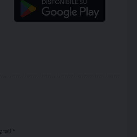
egnati
*