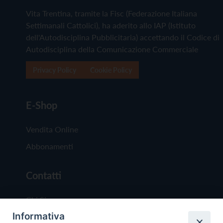
Vita Trentina, tramite la Fisc (Federazione Italiana
Settimanali Cattolici), ha aderito allo IAP (Istituto
dell'Autodisciplina Pubblicitaria) accettando il Codice di
Autodisciplina della Comunicazione Commerciale
Privacy Policy
Cookie Policy
E-Shop
Vendita Online
Abbonamenti
Contatti
Chi Siamo
Informativa
Redazione