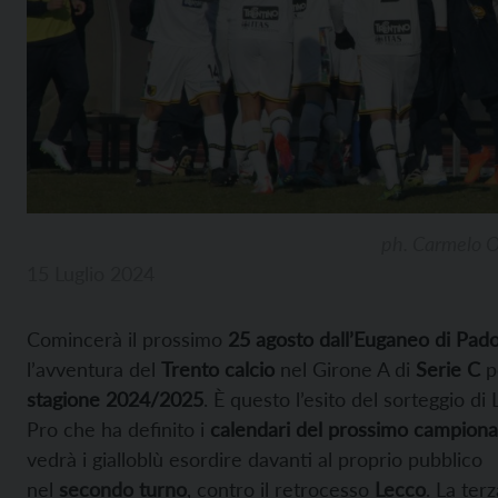
ph. Carmelo 
15 Luglio 2024
Comincerà il prossimo
25 agosto dall’Euganeo di Pad
l’avventura del
Trento calcio
nel Girone A di
Serie C
p
stagione 2024/2025
. È questo l’esito del sorteggio di
Pro che ha definito i
calendari del prossimo campiona
vedrà i gialloblù esordire davanti al proprio pubblico
nel
secondo turno
, contro il retrocesso
Lecco
. La terz