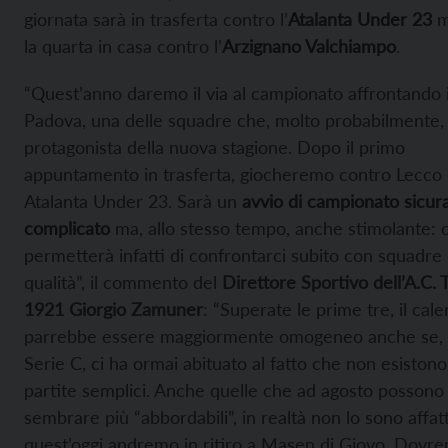
giornata sarà in trasferta contro l’
Atalanta Under 23
m
la quarta in casa contro l’
Arzignano Valchiampo
.
“Quest’anno daremo il via al campionato affrontando i
Padova, una delle squadre che, molto probabilmente,
protagonista della nuova stagione. Dopo il primo
appuntamento in trasferta, giocheremo contro Lecco
Atalanta Under 23. Sarà un
avvio di campionato sicu
complicato
ma, allo stesso tempo, anche stimolante: c
permetterà infatti di confrontarci subito con squadre 
qualità”, il commento del
Direttore Sportivo dell’A.C. 
1921 Giorgio Zamuner
: “Superate le prime tre, il cal
parrebbe essere maggiormente omogeneo anche se, 
Serie C, ci ha ormai abituato al fatto che non esistono
partite semplici. Anche quelle che ad agosto possono
sembrare più “abbordabili”, in realtà non lo sono affat
quest’oggi andremo in ritiro a Masen di Giovo. Dovr