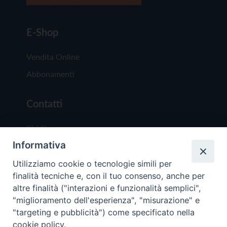
E-Shop
Vendita Online
Abbonamenti
Contatti
Chi Siamo
Informativa
Redazione
Scrivici
Utilizziamo cookie o tecnologie simili per
finalità tecniche e, con il tuo consenso, anche per
altre finalità ("interazioni e funzionalità semplici",
"miglioramento dell'esperienza", "misurazione" e
"targeting e pubblicità") come specificato nella
cookie policy.
Copyright © 2019 - Tutti i diritti riservati - Vit