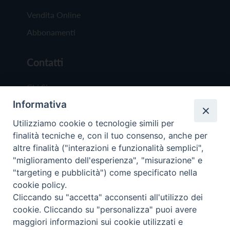
Vendita Online
Abbonamenti
Contatti
Chi Siamo
Informativa
Redazione
Scrivici
Utilizziamo cookie o tecnologie simili per
finalità tecniche e, con il tuo consenso, anche per
altre finalità ("interazioni e funzionalità semplici",
"miglioramento dell'esperienza", "misurazione" e
"targeting e pubblicità") come specificato nella
cookie policy.
Copyright © 2019 - Tutti i diritti riservati - Vit
Cliccando su "accetta" acconsenti all'utilizzo dei
Trentina Editrice
cookie. Cliccando su "personalizza" puoi avere
maggiori informazioni sui cookie utilizzati e
Privacy Policy