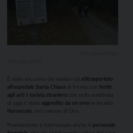
Foto Gianni Zotta
16 Luglio 2024
È stato soccorso dai sanitari ed
elitrasportato
all’ospedale Santa Chiara
di Trento con
ferite
agli arti
il
turista straniero
che nella mattinata
di oggi è stato
aggredito da un orso
in località
Naroncolo
, nel comune di Dro.
Prontamente è intervenuto anche il
personale
forestale
, che sta conducendo i rilievi del caso.