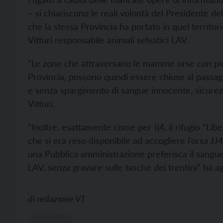
– si chiariscono le reali volontà del Presidente dell
che la stessa Provincia ha portato in quel territor
Vitturi responsabile animali selvatici LAV.
“Le zone che attraversano le mamme orse con picco
Provincia, possono quindi essere chiuse al passa
e senza spargimento di sangue innocente, sicurezza 
Vitturi.
“Inoltre, esattamente come per Jj4, il rifugio “Li
che si era reso disponibile ad accogliere l’orsa JJ
una Pubblica amministrazione preferisca il sangue
LAV, senza gravare sulle tasche dei trentini” ha ag
di
redazione VT