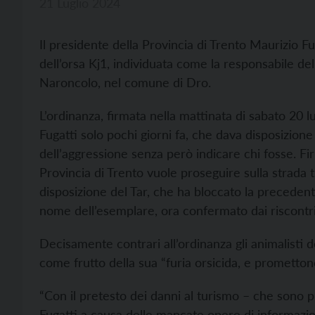
21 Luglio 2024
Il presidente della Provincia di Trento Maurizio F
dell’orsa Kj1, individuata come la responsabile de
Naroncolo, nel comune di Dro.
L’ordinanza, firmata nella mattinata di sabato 20 l
Fugatti solo pochi giorni fa, che dava disposizione
dell’aggressione senza però indicare chi fosse. Fi
Provincia di Trento vuole proseguire sulla strada t
disposizione del Tar, che ha bloccato la precedent
nome dell’esemplare, ora confermato dai riscontri
Decisamente contrari all’ordinanza gli animalisti d
come frutto della sua “furia orsicida, e prometto
“Con il pretesto dei danni al turismo – che sono p
Fugatti a causa delle mancate opere di informazio