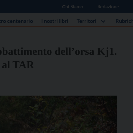
Chi Siamo
Redazione
stro centenario
I nostri libri
Territori
Rubric
bbattimento dell’orsa Kj1.
 al TAR