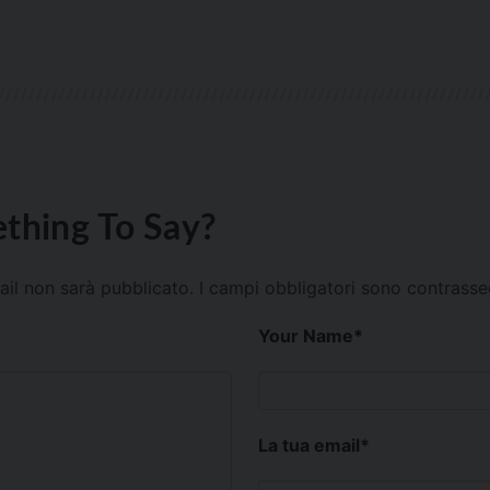
thing To Say?
mail non sarà pubblicato.
I campi obbligatori sono contrass
Your Name
*
La tua email
*