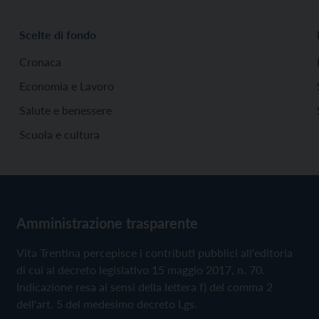
Scelte di fondo
Cronaca
Economia e Lavoro
Salute e benessere
Scuola e cultura
Amministrazione trasparente
Vita Trentina percepisce i contributi pubblici all'editoria
di cui al decreto legislativo 15 maggio 2017, n. 70.
Indicazione resa ai sensi della lettera f) del comma 2
dell'art. 5 del medesimo decreto Lgs.