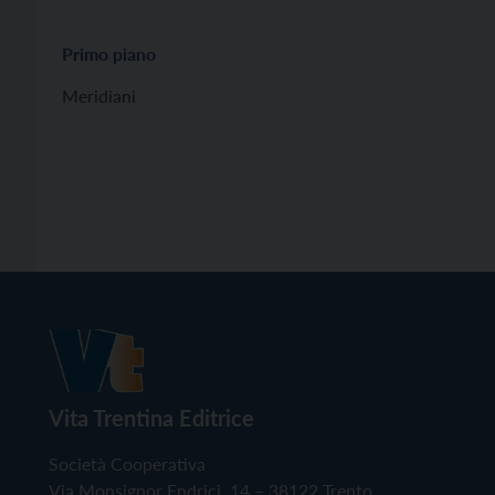
Primo piano
Meridiani
Vita Trentina Editrice
Società Cooperativa
Via Monsignor Endrici, 14 – 38122 Trento