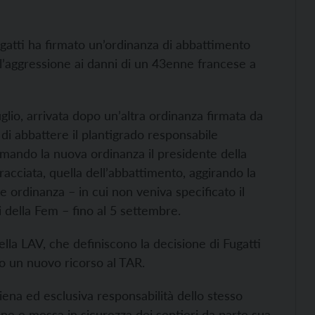
ugatti ha firmato un’ordinanza di abbattimento
ll’aggressione ai danni di un 43enne francese a
uglio, arrivata dopo un’altra ordinanza firmata da
 di abbattere il plantigrado responsabile
rmando la nuova ordinanza il presidente della
racciata, quella dell’abbattimento, aggirando la
e ordinanza – in cui non veniva specificato il
 della Fem – fino al 5 settembre.
ella LAV, che definiscono la decisione di Fugatti
no un nuovo ricorso al TAR.
iena ed esclusiva responsabilità dello stesso
ne e messa in sicurezza dei sentieri da parte sua