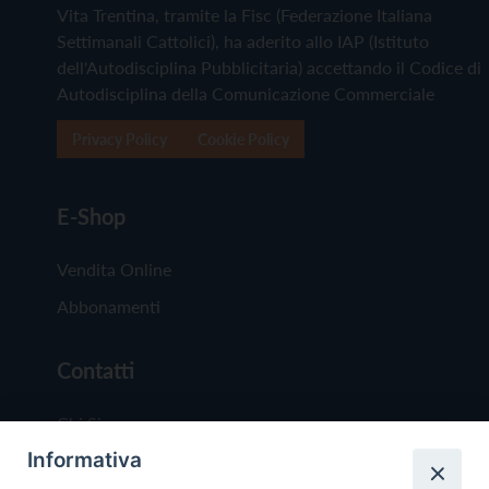
Vita Trentina, tramite la Fisc (Federazione Italiana
Settimanali Cattolici), ha aderito allo IAP (Istituto
dell'Autodisciplina Pubblicitaria) accettando il Codice di
Autodisciplina della Comunicazione Commerciale
Privacy Policy
Cookie Policy
E-Shop
Vendita Online
Abbonamenti
Contatti
Chi Siamo
Informativa
Redazione