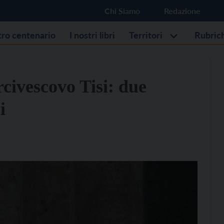
Chi Siamo
Redazione
stro centenario
I nostri libri
Territori
Rubric
rcivescovo Tisi: due
i