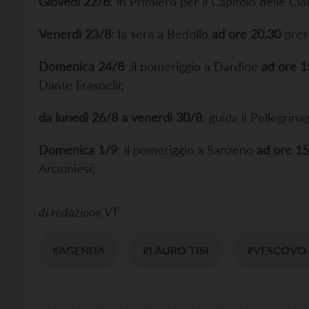
Giovedì 22/8
: in Primiero per il Capitolo delle Cl
Venerdì 23/8
: la sera a Bedollo
ad ore 20.30
prese
Domenica 24/8
: il pomeriggio a Dardine
ad ore 1
Dante Frasnelli;
da lunedì 26/8 a venerdì 30/8
: guida il Pellegri
Domenica 1/9
: il pomeriggio a Sanzeno
ad ore 15
Anauniesi;
di
redazione VT
#AGENDA
#LAURO TISI
#VESCOVO