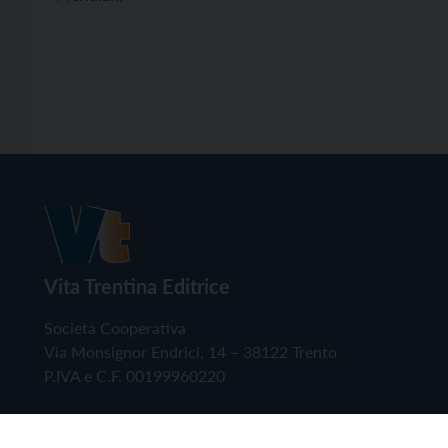
Vita Trentina Editrice
Società Cooperativa
Via Monsignor Endrici, 14 – 38122 Trento
P.IVA e C.F. 00199960220