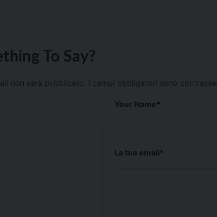
thing To Say?
mail non sarà pubblicato.
I campi obbligatori sono contrass
Your Name
*
La tua email
*