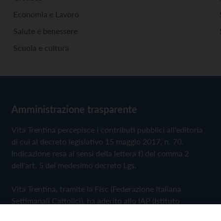
Economia e Lavoro
Salute e benessere
Scuola e cultura
Amministrazione trasparente
Vita Trentina percepisce i contributi pubblici all'editoria
di cui al decreto legislativo 15 maggio 2017, n. 70.
Indicazione resa ai sensi della lettera f) del comma 2
dell'art. 5 del medesimo decreto Lgs.
Vita Trentina, tramite la Fisc (Federazione Italiana
Settimanali Cattolici), ha aderito allo IAP (Istituto
dell'Autodisciplina Pubblicitaria) accettando il Codice di