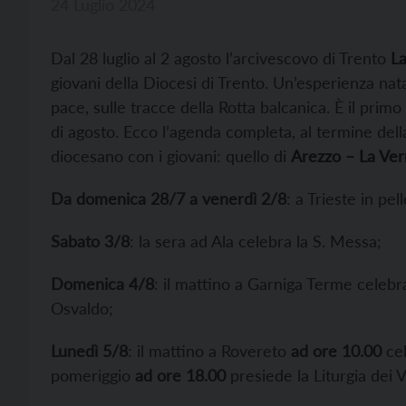
24 Luglio 2024
Dal 28 luglio al 2 agosto l’arcivescovo di Trento
La
giovani della Diocesi di Trento. Un’esperienza nata 
pace, sulle tracce della Rotta balcanica. È il pri
di agosto. Ecco l’agenda completa, al termine dell
diocesano con i giovani: quello di
Arezzo – La Ve
Da domenica 28/7 a venerdì 2/8
: a Trieste in pel
Sabato 3/8
: la sera ad Ala celebra la S. Messa;
Domenica 4/8
: il mattino a Garniga Terme celebra
Osvaldo;
Lunedì 5/8
: il mattino a Rovereto
ad ore 10.00
cel
pomeriggio
ad ore 18.00
presiede la Liturgia dei V