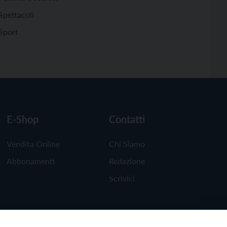
Spettacoli
Sport
E-Shop
Contatti
Vendita Online
Chi Siamo
Abbonamenti
Redazione
Scrivici