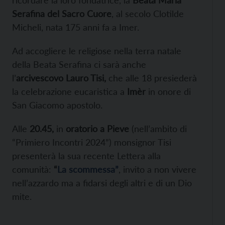
Serafina del Sacro Cuore
, al secolo Clotilde
Micheli, nata 175 anni fa a Imer.
Ad accogliere le religiose nella terra natale
della Beata Serafina ci sarà anche
l’
arcivescovo
Lauro Tisi,
che alle 18
presiederà
la celebrazione eucaristica a
Imèr
in onore di
San Giacomo apostolo.
Alle
20.45,
in
oratorio a Pieve
(nell’ambito di
“Primiero Incontri 2024”) monsignor Tisi
presenterà la sua recente Lettera alla
comunità:
“
La scommessa”
, invito a non vivere
nell’azzardo ma a fidarsi degli altri e di un Dio
mite.