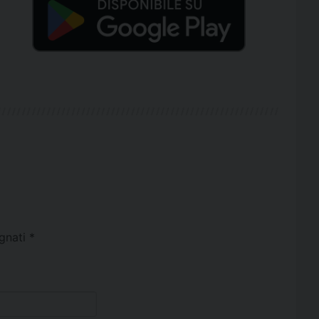
egnati
*