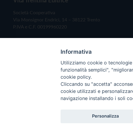
Società Cooperativa
Via Monsignor Endrici, 14 – 38122 Trento
P.IVA e C.F. 00199960220
Informativa
Utilizziamo cookie o tecnologie s
funzionalità semplici", "miglior
cookie policy.
Cliccando su "accetta" acconsent
Copyright © 2019 - Tutti i diritti riservati - Vita
cookie utilizzati e personalizza
navigazione installando i soli co
Privacy Policy
Personalizza