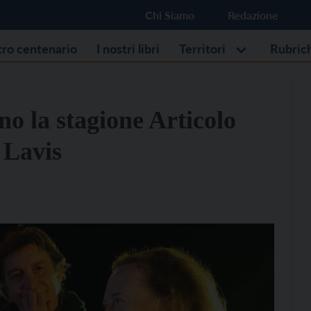
Chi Siamo
Redazione
stro centenario
I nostri libri
Territori
Rubric
o la stagione Articolo
 Lavis