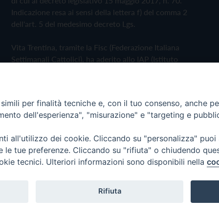
di cui al decreto legislativo 15 maggio 2017, n. 70.
Indicazione resa ai sensi della lettera f) del comma 2
dell'art. 5 del medesimo decreto Lgs.
Vita Trentina, tramite la Fisc (Federazione Italiana
Settimanali Cattolici), ha aderito allo IAP (Istituto
dell'Autodisciplina Pubblicitaria) accettando il Codice di
Autodisciplina della Comunicazione Commerciale
imili per finalità tecniche e, con il tuo consenso, anche per 
Privacy Policy
Cookie Policy
amento dell'esperienza", "misurazione" e "targeting e pubbli
i all'utilizzo dei cookie. Cliccando su "personalizza" puoi
 Trentina Editrice
re le tue preferenze. Cliccando su "rifiuta" o chiudendo que
okie tecnici. Ulteriori informazioni sono disponibili nella
coo
Rifiuta