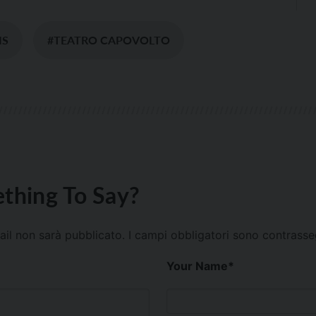
IS
#TEATRO CAPOVOLTO
thing To Say?
mail non sarà pubblicato.
I campi obbligatori sono contrass
Your Name
*