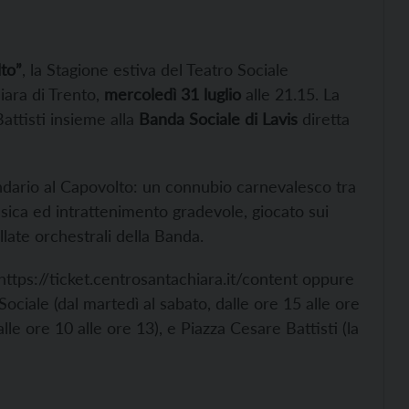
to”
, la Stagione estiva del Teatro Sociale
iara di Trento,
mercoledì 31 luglio
alle 21.15. La
attisti insieme alla
Banda Sociale di Lavis
diretta
alendario al Capovolto: un connubio carnevalesco tra
ica ed intrattenimento gradevole, giocato sui
ellate orchestrali della Banda.
 https://ticket.centrosantachiara.it/content oppure
Sociale (dal martedì al sabato, dalle ore 15 alle ore
lle ore 10 alle ore 13), e Piazza Cesare Battisti (la