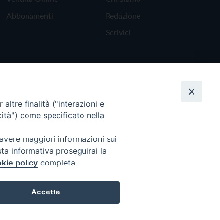
Abbonamenti
Redazione
Scrivici
altre finalità ("interazioni e
cità") come specificato nella
 avere maggiori informazioni sui
sta informativa proseguirai la
kie policy
completa.
Torna all'inizio
Accetta
Preferenze Cookie