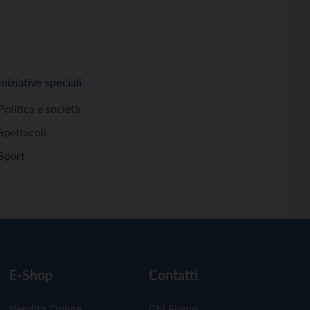
Iniziative speciali
Politica e società
Spettacoli
Sport
E-Shop
Contatti
Vendita Online
Chi Siamo