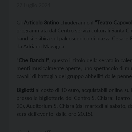
27 Luglio 2024
Gli
Articolo 3ntino
chiuderanno il
“Teatro Capovol
programmata dal Centro servizi culturali Santa Ch
band si esibirà sul palcoscenico di piazza Cesare B
da Adriano Magagna.
“Che Banda!!”
, questo il titolo della serata in c
menti musicalmente aperte, uno spettacolo di mus
cavalli di battaglia del gruppo abbelliti dalle penn
Biglietti
al costo di 10 euro, acquistabili online su
presso le biglietterie del Centro S. Chiara: Teatro 
20), Auditorium S. Chiara (dal martedì al sabato, da
sera dell’evento, dalle ore 20.15).