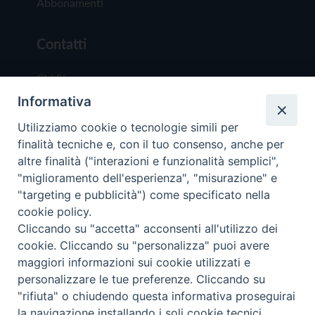
Abbonamenti
Contatti
Chi Siamo
Informativa
Redazione
Scrivici
Utilizziamo cookie o tecnologie simili per
finalità tecniche e, con il tuo consenso, anche per
altre finalità ("interazioni e funzionalità semplici",
"miglioramento dell'esperienza", "misurazione" e
"targeting e pubblicità") come specificato nella
cookie policy.
Copyright © 2019 - Tutti i diritti riservati - Vit
Cliccando su "accetta" acconsenti all'utilizzo dei
Trentina Editrice
cookie. Cliccando su "personalizza" puoi avere
maggiori informazioni sui cookie utilizzati e
Privacy Policy
personalizzare le tue preferenze. Cliccando su
Torna all'inizi
"rifiuta" o chiudendo questa informativa proseguirai
la navigazione installando i soli cookie tecnici.