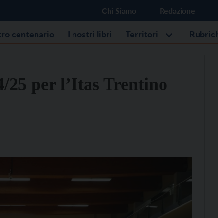
Chi Siamo
Redazione
stro centenario
I nostri libri
Territori
Rubric
/25 per l’Itas Trentino