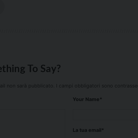
thing To Say?
mail non sarà pubblicato.
I campi obbligatori sono contrass
Your Name
*
La tua email
*