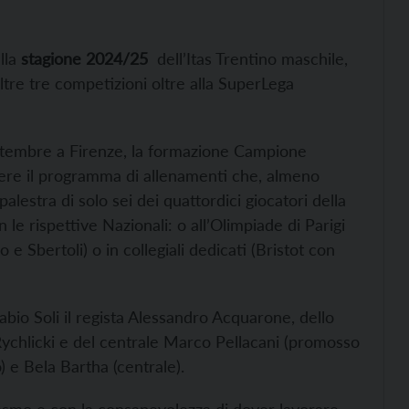
lla
stagione 2024/25
dell’Itas Trentino maschile,
tre tre competizioni oltre alla SuperLega
 settembre a Firenze, la formazione Campione
gere il programma di allenamenti che, almeno
palestra di solo sei dei quattordici giocatori della
n le rispettive Nazionali: o all’Olimpiade di Parigi
e Sbertoli) o in collegiali dedicati (Bristot con
abio Soli il regista Alessandro Acquarone, dello
 Rychlicki e del centrale Marco Pellacani (promosso
o) e Bela Bartha (centrale).