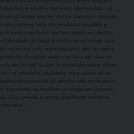
asmo e con la consapevolezza di dover lavorare
Fabio Soli, a margine del primo allenamento -; il
a un po’ di tempo perché non ha sostenuto impegni
re ma potremo farlo con relativa tranquillità e
rviranno proprio per portare questi sei atleti a
l’Olimpiade di Parigi. Il nostro focus iniziale sarà
nza reciproca con i nuovi giocatori, per far capire
iprometto di parlare molto con loro, per riuscire
 sia per lo staff sia per lo stesso giocatore. A fine
llenarci al completo, situazione poco usuale ad un
ioni ritrovava tutti gli effettivi solo pochi giorni
e importanti, da sfruttare al meglio per arrivare
oppa. Ecco perché le prime amichevoli verranno
settembre”.