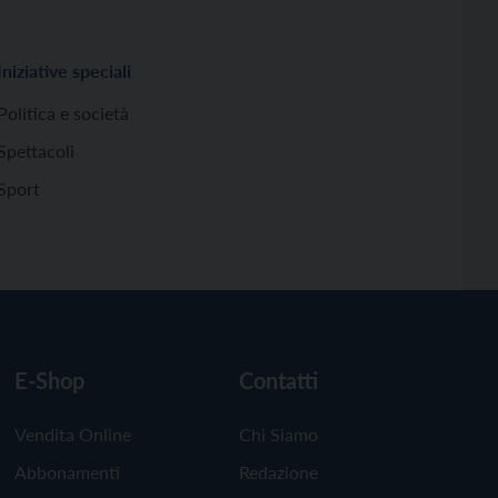
Iniziative speciali
Politica e società
Spettacoli
Sport
E-Shop
Contatti
Vendita Online
Chi Siamo
Abbonamenti
Redazione