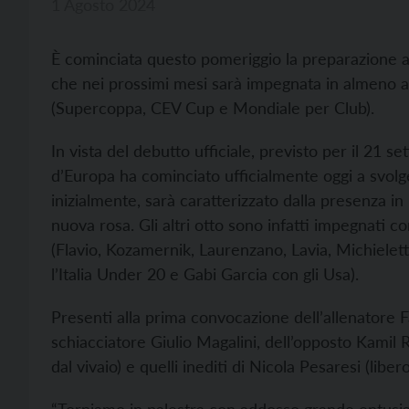
1 Agosto 2024
È cominciata questo pomeriggio la preparazione a
che nei prossimi mesi sarà impegnata in almeno al
(Supercoppa, CEV Cup e Mondiale per Club).
In vista del debutto ufficiale, previsto per il 21
d’Europa ha cominciato ufficialmente oggi a svol
inizialmente, sarà caratterizzato dalla presenza in 
nuova rosa. Gli altri otto sono infatti impegnati co
(Flavio, Kozamernik, Laurenzano, Lavia, Michieletto 
l’Italia Under 20 e Gabi Garcia con gli Usa).
Presenti alla prima convocazione dell’allenatore F
schiacciatore Giulio Magalini, dell’opposto Kamil
dal vivaio) e quelli inediti di Nicola Pesaresi (liber