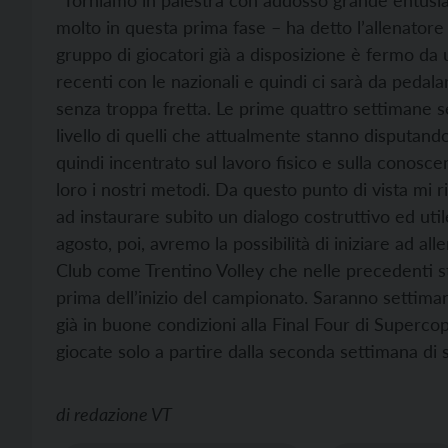
“Torniamo in palestra con addosso grande entusi
molto in questa prima fase – ha detto l’allenatore 
gruppo di giocatori già a disposizione è fermo d
recenti con le nazionali e quindi ci sarà da pedala
senza troppa fretta. Le prime quattro settimane se
livello di quelli che attualmente stanno disputando 
quindi incentrato sul lavoro fisico e sulla conosce
loro i nostri metodi. Da questo punto di vista mi r
ad instaurare subito un dialogo costruttivo ed utile
agosto, poi, avremo la possibilità di iniziare ad a
Club come Trentino Volley che nelle precedenti stag
prima dell’inizio del campionato. Saranno settiman
già in buone condizioni alla Final Four di Superc
giocate solo a partire dalla seconda settimana di 
di
redazione VT