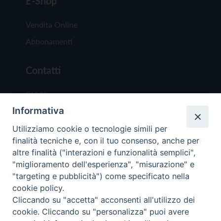
E-Shop
Vendita Online
Abbonamenti
Contatti
Chi Siamo
Informativa
Redazione
Scrivici
Utilizziamo cookie o tecnologie simili per
finalità tecniche e, con il tuo consenso, anche per
altre finalità ("interazioni e funzionalità semplici",
"miglioramento dell'esperienza", "misurazione" e
"targeting e pubblicità") come specificato nella
cookie policy.
Copyright © 2019 - Tutti i diritti riservati - Vit
Cliccando su "accetta" acconsenti all'utilizzo dei
Trentina Editrice
cookie. Cliccando su "personalizza" puoi avere