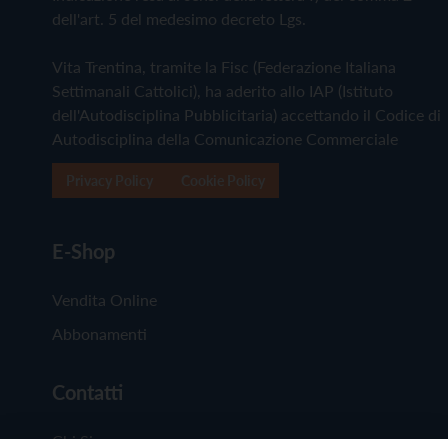
dell'art. 5 del medesimo decreto Lgs.
Vita Trentina, tramite la Fisc (Federazione Italiana
Settimanali Cattolici), ha aderito allo IAP (Istituto
dell'Autodisciplina Pubblicitaria) accettando il Codice di
Autodisciplina della Comunicazione Commerciale
Privacy Policy
Cookie Policy
E-Shop
Vendita Online
Abbonamenti
Contatti
Chi Siamo