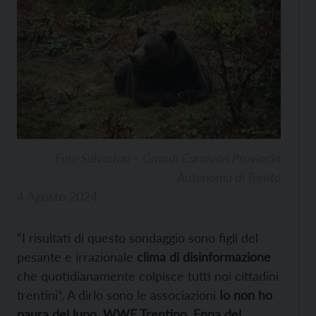
Foto Salvadori – Grandi Carnivori Provincia
Autonoma di Trento
4 Agosto 2024
“I risultati di questo sondaggio sono figli del
pesante e irrazionale
clima di disinformazione
che quotidianamente colpisce tutti noi cittadini
trentini”. A dirlo sono le associazioni
Io non ho
paura del lupo
,
WWF Trentino
,
Enpa del