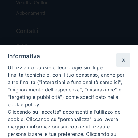
Vendita Online
Abbonamenti
Contatti
Chi Siamo
Informativa
Redazione
Scrivici
Utilizziamo cookie o tecnologie simili per
finalità tecniche e, con il tuo consenso, anche per
altre finalità ("interazioni e funzionalità semplici",
"miglioramento dell'esperienza", "misurazione" e
"targeting e pubblicità") come specificato nella
cookie policy.
Copyright © 2019 - Tutti i diritti riservati - Vit
Cliccando su "accetta" acconsenti all'utilizzo dei
Trentina Editrice
cookie. Cliccando su "personalizza" puoi avere
maggiori informazioni sui cookie utilizzati e
Privacy Policy
personalizzare le tue preferenze. Cliccando su