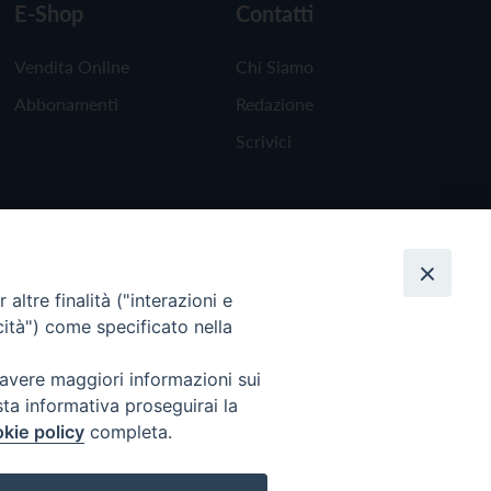
E-Shop
Contatti
Vendita Online
Chi Siamo
Abbonamenti
Redazione
Scrivici
altre finalità ("interazioni e
cità") come specificato nella
 avere maggiori informazioni sui
sta informativa proseguirai la
kie policy
completa.
Torna all'inizio