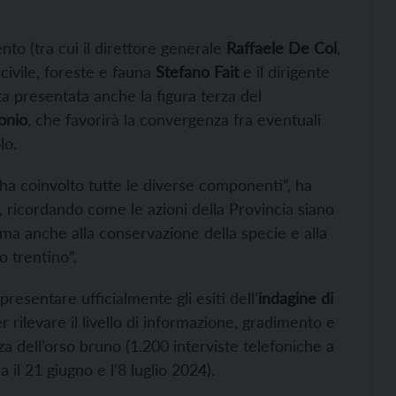
ento (tra cui il direttore generale
Raffaele De Col
,
civile, foreste e fauna
Stefano Fait
e il dirigente
ata presentata anche la figura terza del
onio
, che favorirà la convergenza fra eventuali
lo.
 ha coinvolto tutte le diverse componenti”, ha
i, ricordando come le azioni della Provincia siano
i, ma anche alla conservazione della specie e alla
o trentino”.
resentare ufficialmente gli esiti dell’
indagine di
rilevare il livello di informazione, gradimento e
za dell’orso bruno (1.200 interviste telefoniche a
il 21 giugno e l’8 luglio 2024).