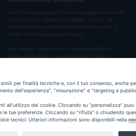
Vita Trentina percepisce i contributi pubblici all'editoria
di cui al decreto legislativo 15 maggio 2017, n. 70.
Indicazione resa ai sensi della lettera f) del comma 2
dell'art. 5 del medesimo decreto Lgs.
Vita Trentina, tramite la Fisc (Federazione Italiana
Settimanali Cattolici), ha aderito allo IAP (Istituto
dell'Autodisciplina Pubblicitaria) accettando il Codice di
Autodisciplina della Comunicazione Commerciale
imili per finalità tecniche e, con il tuo consenso, anche per 
Privacy Policy
Cookie Policy
amento dell'esperienza", "misurazione" e "targeting e pubbli
i all'utilizzo dei cookie. Cliccando su "personalizza" puoi
 Trentina Editrice
re le tue preferenze. Cliccando su "rifiuta" o chiudendo que
okie tecnici. Ulteriori informazioni sono disponibili nella
coo