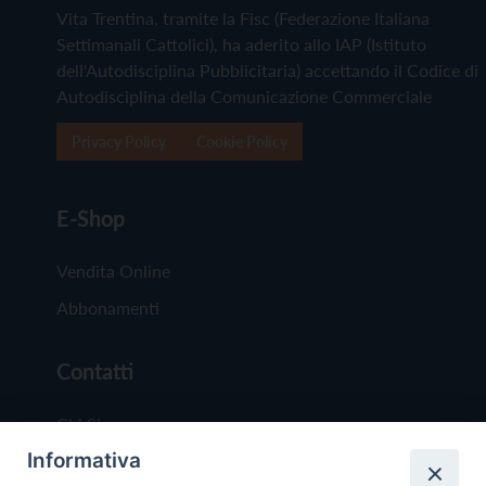
Vita Trentina, tramite la Fisc (Federazione Italiana
Settimanali Cattolici), ha aderito allo IAP (Istituto
dell'Autodisciplina Pubblicitaria) accettando il Codice di
Autodisciplina della Comunicazione Commerciale
Privacy Policy
Cookie Policy
E-Shop
Vendita Online
Abbonamenti
Contatti
Chi Siamo
Informativa
Redazione