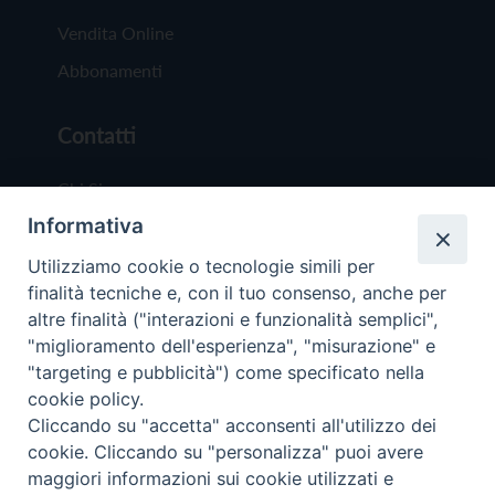
Vendita Online
Abbonamenti
Contatti
Chi Siamo
Informativa
Redazione
Scrivici
Utilizziamo cookie o tecnologie simili per
finalità tecniche e, con il tuo consenso, anche per
altre finalità ("interazioni e funzionalità semplici",
"miglioramento dell'esperienza", "misurazione" e
"targeting e pubblicità") come specificato nella
cookie policy.
Copyright © 2019 - Tutti i diritti riservati - Vit
Cliccando su "accetta" acconsenti all'utilizzo dei
Trentina Editrice
cookie. Cliccando su "personalizza" puoi avere
maggiori informazioni sui cookie utilizzati e
Privacy Policy