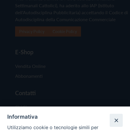
Settimanali Cattolici), ha aderito allo IAP (Istituto
dell'Autodisciplina Pubblicitaria) accettando il Codice di
Autodisciplina della Comunicazione Commerciale
Privacy Policy
Cookie Policy
E-Shop
Vendita Online
Abbonamenti
Contatti
Chi Siamo
Informativa
Redazione
Scrivici
Utilizziamo cookie o tecnologie simili per