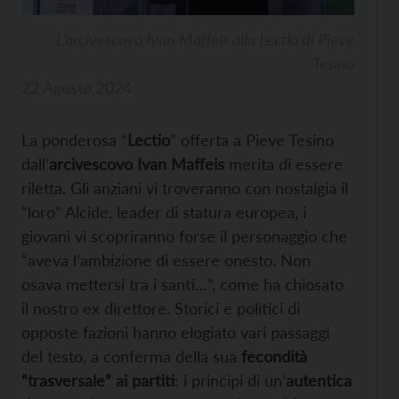
L’arcivescovo Ivan Maffeis alla Lectio di Pieve
Tesino
22 Agosto 2024
La ponderosa “
Lectio
” offerta a Pieve Tesino
dall’
arcivescovo Ivan Maffeis
merita di essere
riletta. Gli anziani vi troveranno con nostalgia il
“loro” Alcide, leader di statura europea, i
giovani vi scopriranno forse il personaggio che
“aveva l’ambizione di essere onesto. Non
osava mettersi tra i santi…”, come ha chiosato
il nostro ex direttore. Storici e politici di
opposte fazioni hanno elogiato vari passaggi
del testo, a conferma della sua
fecondità
“trasversale” ai partiti
: i principi di un’
autentica