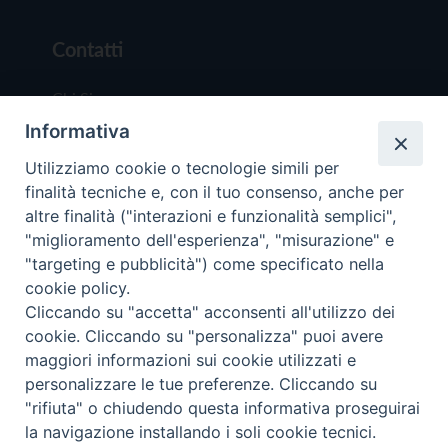
Contatti
Chi Siamo
Informativa
Redazione
Scrivici
Utilizziamo cookie o tecnologie simili per
finalità tecniche e, con il tuo consenso, anche per
altre finalità ("interazioni e funzionalità semplici",
"miglioramento dell'esperienza", "misurazione" e
"targeting e pubblicità") come specificato nella
cookie policy.
Copyright © 2019 - Tutti i diritti riservati - Vit
Cliccando su "accetta" acconsenti all'utilizzo dei
Trentina Editrice
cookie. Cliccando su "personalizza" puoi avere
maggiori informazioni sui cookie utilizzati e
Privacy Policy
personalizzare le tue preferenze. Cliccando su
Torna all'inizi
"rifiuta" o chiudendo questa informativa proseguirai
la navigazione installando i soli cookie tecnici.