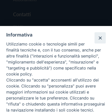
Contatti
Chi Siamo
Informativa
Redazione
Scrivici
Utilizziamo cookie o tecnologie simili per
finalità tecniche e, con il tuo consenso, anche per
altre finalità ("interazioni e funzionalità semplici",
"miglioramento dell'esperienza", "misurazione" e
"targeting e pubblicità") come specificato nella
cookie policy.
Copyright © 2019 - Tutti i diritti riservati - Vit
Cliccando su "accetta" acconsenti all'utilizzo dei
Trentina Editrice
cookie. Cliccando su "personalizza" puoi avere
maggiori informazioni sui cookie utilizzati e
Privacy Policy
personalizzare le tue preferenze. Cliccando su
Torna all'inizi
"rifiuta" o chiudendo questa informativa proseguirai
la navigazione installando i soli cookie tecnici.