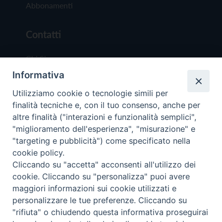
Abbonamenti
Contatti
Chi Siamo
Informativa
Redazione
Scrivici
Utilizziamo cookie o tecnologie simili per
finalità tecniche e, con il tuo consenso, anche per
altre finalità ("interazioni e funzionalità semplici",
"miglioramento dell'esperienza", "misurazione" e
"targeting e pubblicità") come specificato nella
cookie policy.
Copyright © 2019 - Tutti i diritti riservati - Vit
Cliccando su "accetta" acconsenti all'utilizzo dei
Trentina Editrice
cookie. Cliccando su "personalizza" puoi avere
maggiori informazioni sui cookie utilizzati e
Privacy Policy
personalizzare le tue preferenze. Cliccando su
Torna all'inizi
"rifiuta" o chiudendo questa informativa proseguirai