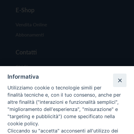
E-Shop
Vendita Online
Abbonamenti
Contatti
Chi Siamo
Informativa
Redazione
Scrivici
Utilizziamo cookie o tecnologie simili per
finalità tecniche e, con il tuo consenso, anche per
altre finalità ("interazioni e funzionalità semplici",
"miglioramento dell'esperienza", "misurazione" e
"targeting e pubblicità") come specificato nella
cookie policy.
Copyright © 2019 - Tutti i diritti riservati - Vit
Cliccando su "accetta" acconsenti all'utilizzo dei