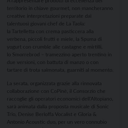
A rappresentare prodotti di eccellenza del
territorio in chiave gourmet, non mancheranno
creative interpretazioni preparate dai
talentuosi giovani chef de La Taola:
la Tartelletta con crema pasticcera alla
verbena, piccoli frutti e miele, la Spuma di
yogurt con crumble alle castagne e mirtilli,
lo Smorrebrod – tramezzino aperto trentino in
due versioni, con battuta di manzo o con
tartare di trota salmonata, guarniti al momento.
La serata, organizzata grazie alla rinnovata
collaborazione con CoPinè, il Consorzio che
raccoglie gli operatori economici dell’Altopiano,
sarà animata dalla proposta musicale di Sonic
Trio, Denise Berloffa Vocalist e Gloria &
Antonio Acoustic duo, per un vero connubio