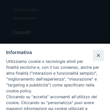
Vendita Online
Abbonamenti
Contatti
Chi Siamo
Informativa
Redazione
Scrivici
Utilizziamo cookie o tecnologie simili per
finalità tecniche e, con il tuo consenso, anche per
altre finalità ("interazioni e funzionalità semplici",
"miglioramento dell'esperienza", "misurazione" e
"targeting e pubblicità") come specificato nella
cookie policy.
Copyright © 2019 - Tutti i diritti riservati - Vit
Cliccando su "accetta" acconsenti all'utilizzo dei
Trentina Editrice
cookie. Cliccando su "personalizza" puoi avere
maggiori informazioni sui cookie utilizzati e