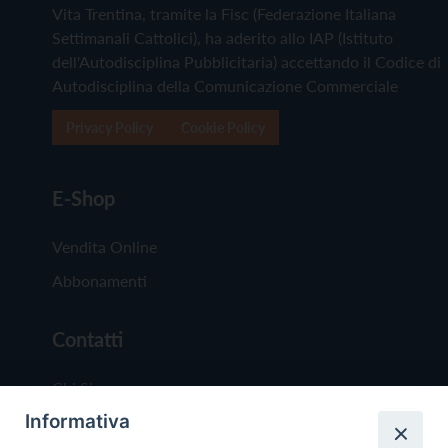
Vita Trentina, tramite la Fisc (Federazione Italiana
Settimanali Cattolici), ha aderito allo IAP (Istituto
dell'Autodisciplina Pubblicitaria) accettando il Codice di
Autodisciplina della Comunicazione Commerciale
Privacy Policy
Cookie Policy
E-Shop
Vendita Online
Abbonamenti
Contatti
Chi Siamo
Informativa
Redazione