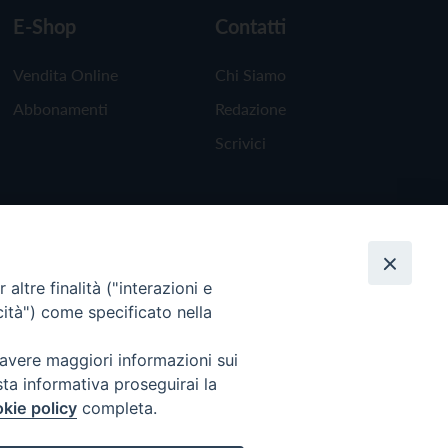
E-Shop
Contatti
Vendita Online
Chi Siamo
Abbonamenti
Redazione
Scrivici
altre finalità ("interazioni e
cità") come specificato nella
 avere maggiori informazioni sui
sta informativa proseguirai la
kie policy
completa.