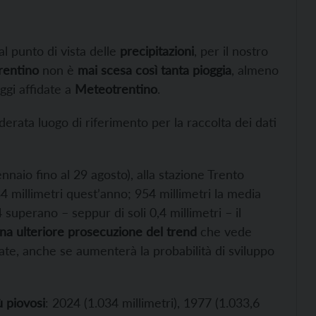
al punto di vista delle
precipitazioni
, per il nostro
rentino
non è
mai scesa così tanta pioggia
, almeno
oggi affidate a
Meteotrentino
.
iderata luogo di riferimento per la raccolta dei dati
nnaio fino al 29 agosto), alla stazione Trento
4 millimetri quest’anno; 954 millimetri la media
 superano – seppur di soli 0,4 millimetri – il
una ulteriore prosecuzione del trend
che vede
ate, anche se aumenterà la probabilità di sviluppo
ù piovosi
: 2024 (1.034 millimetri), 1977 (1.033,6