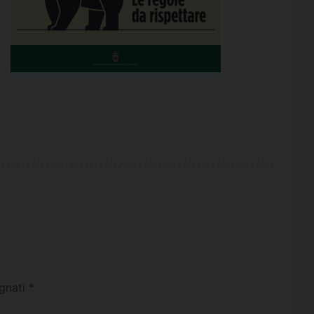
egnati
*