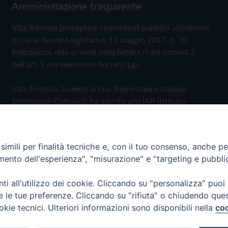
Amministrazione trasparente
Vita Trentina percepisce i contributi pubblici all'editoria
di cui al decreto legislativo 15 maggio 2017, n. 70.
Indicazione resa ai sensi della lettera f) del comma 2
dell'art. 5 del medesimo decreto Lgs.
Vita Trentina, tramite la Fisc (Federazione Italiana
Settimanali Cattolici), ha aderito allo IAP (Istituto
dell'Autodisciplina Pubblicitaria) accettando il Codice di
Autodisciplina della Comunicazione Commerciale
imili per finalità tecniche e, con il tuo consenso, anche per 
Privacy Policy
Cookie Policy
amento dell'esperienza", "misurazione" e "targeting e pubbli
i all'utilizzo dei cookie. Cliccando su "personalizza" puoi
 Trentina Editrice
re le tue preferenze. Cliccando su "rifiuta" o chiudendo que
okie tecnici. Ulteriori informazioni sono disponibili nella
coo