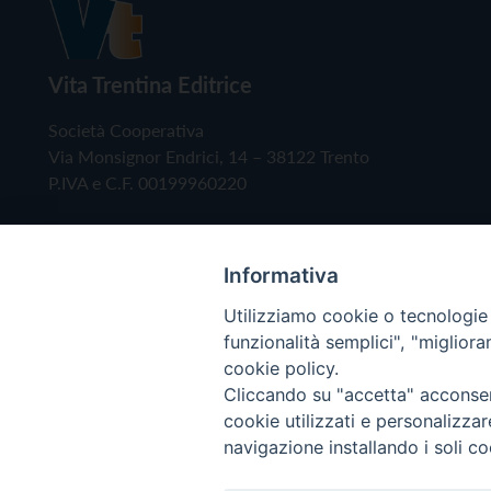
Vita Trentina Editrice
Società Cooperativa
Via Monsignor Endrici, 14 – 38122 Trento
P.IVA e C.F. 00199960220
Informativa
Utilizziamo cookie o tecnologie s
funzionalità semplici", "miglior
cookie policy.
Cliccando su "accetta" acconsent
Copyright © 2019 - Tutti i diritti riservati - Vita
cookie utilizzati e personalizza
navigazione installando i soli co
Privacy Policy