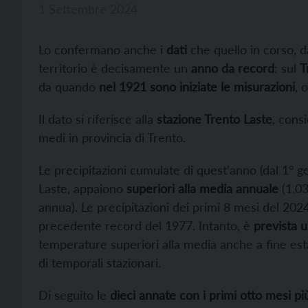
1 Settembre 2024
Lo confermano anche i
dati
che quello in corso, d
territorio è decisamente un
anno da record
: sul
T
da quando
nel 1921 sono iniziate le misurazioni
, 
Il dato si riferisce alla
stazione Trento Laste
, cons
medi in provincia di Trento.
Le precipitazioni cumulate di quest’anno (dal 1° ge
Laste, appaiono
superiori alla media annuale
(1.03
annua). Le precipitazioni dei primi 8 mesi del 2024
precedente record del 1977. Intanto, è
prevista 
temperature superiori alla media anche a fine est
di temporali stazionari.
Di seguito le
dieci annate con i primi otto mesi pi