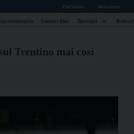
Chi Siamo
Redazione
stro centenario
I nostri libri
Territori
Rubric
sul Trentino mai così