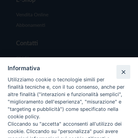
Vendita Online
Abbonamenti
Contatti
Chi Siamo
Informativa
Redazione
Scrivici
Utilizziamo cookie o tecnologie simili per
finalità tecniche e, con il tuo consenso, anche per
altre finalità ("interazioni e funzionalità semplici",
"miglioramento dell'esperienza", "misurazione" e
"targeting e pubblicità") come specificato nella
cookie policy.
Copyright © 2019 - Tutti i diritti riservati - Vit
Cliccando su "accetta" acconsenti all'utilizzo dei
Trentina Editrice
cookie. Cliccando su "personalizza" puoi avere