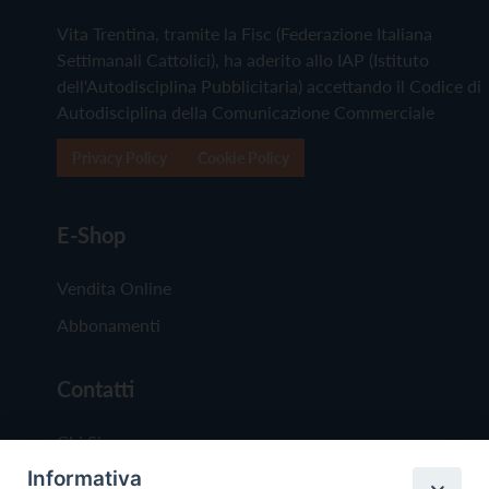
Vita Trentina, tramite la Fisc (Federazione Italiana
Settimanali Cattolici), ha aderito allo IAP (Istituto
dell'Autodisciplina Pubblicitaria) accettando il Codice di
Autodisciplina della Comunicazione Commerciale
Privacy Policy
Cookie Policy
E-Shop
Vendita Online
Abbonamenti
Contatti
Chi Siamo
Informativa
Redazione