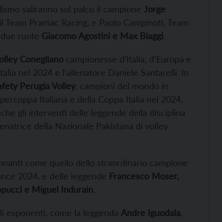
lismo saliranno sul palco il campione
Jorge
 il Team Pramac Racing, e Paolo Campinoti, Team
e due ruote
Giacomo Agostini e Max Biaggi
.
olley Conegliano
campionesse d’Italia, d’Europa e
talia nel 2024 e l’allenatore Daniele Santarelli. In
fety Perugia Volley
, campioni del mondo in
upercoppa Italiana e della Coppa Italia nel 2024,
he gli interventi delle leggende della disciplina
lenatrice della Nazionale Pakistana di volley
sonanti come quello dello straordinario campione
France 2024, e delle leggende
Francesco Moser,
pucci e Miguel Indurain
.
pali esponenti, come la leggenda
Andre Iguodala
,