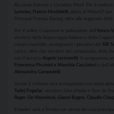
Riccardo Patrese e Christian Merli. Per il motocic
Lorenzo, Franco Morbidelli
, pilota di MotoGP per
Principal Pramac Racing, oltre alle leggende dell
Per il volley ci saranno le pallavoliste dell’
Imoco V
vincitrici della Supercoppa Italiana e della Coppa I
campo maschile, protagonisti i giocatori del
SIR Sa
carica, oltre che vincitori del campionato, della S
con il tecnico
Angelo Lorenzetti
. In programma anc
Francesca Piccinini e Maurizia Cacciatori
e dell’al
Alessandra Campedelli
.
Anche il ciclismo sarà protagonista con nomi alti
Tadej Pogačar
, vincitore Giro d’Italia e Tour de 
Roger De Vlaeminck, Gianni Bugno, Claudio Chiap
Il basket sarà a Trento con alcuni dei suoi princi