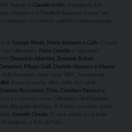
 SSC Napoli, e
Claudio Lotito
, Presidente S.S.
sta edizione è il “Football Business Forum”, un
o-finanziari del settore calcistico internazionale,
bro di
George Weah, Mario Kempes e Cafu
. Ci sarà
’, con l’allenatore
Fabio Capello
e i giocatori
 1994
Demetrio Albertini, Zvonimir Boban,
Donadoni, Filippo Galli, Daniele Massaro e Mauro
vo della Juventus, noto come ‘BBC’, formato da
lini
. Presenti anche altre stelle del calcio
Evaristo Beccalossi, Dida, Christian Panucci e
o tra i tecnici, come l’allenatore dell’Atalanta
ente alla guida dell’Ajax. A Trento, presente anche
liano,
Daniele Orsato
. Ci sarà anche un grande
e Presidente e A.D. di Tod’s.