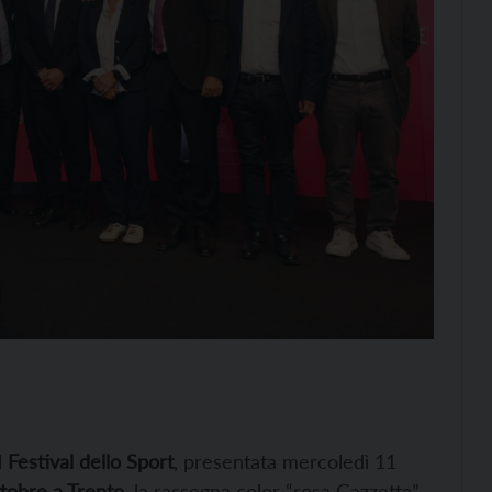
l
Festival dello Sport
, presentata mercoledì 11
ttobre a Trento
, la rassegna color “rosa Gazzetta”,