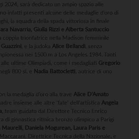
igi 2024, sarà dedicato un ampio spazio alle
nno infatti presenti alcune delle medaglie d’oro di
hi, la squadra della spada vittoriosa in finale
ra Navarria, Giulia Rizzi e Alberta Santuccio
a coppia trionfatrice nella Madison femminile
 Guazzini
, e la judoka
Alice Bellandi
, senza
mpionessa nei 1500 m a Los Angeles 1984. Tanti
a alle ultime Olimpiadi, come i medagliati
Gregorio
negli 800 sl, e
Nadia Battocletti
, autrice di uno
con la medaglia d’oro alla trave
Alice D’Amato
dre insieme alle altre ‘fate’ dell’artistica
Angela
a
, team guidato dal Direttore Tecnico Enrico
ra di ginnastica ritmica bronzo olimpico a Parigi
a Maurelli, Daniela Mogurean, Laura Paris e
Maccarani, Direttrice Tecnica della Nazionale, e