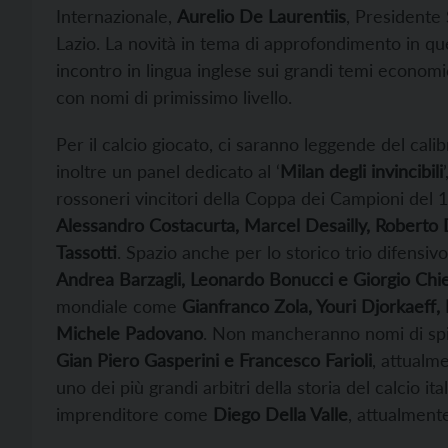
Internazionale,
Aurelio De Laurentiis
, Presidente
Lazio. La novità in tema di approfondimento in que
incontro in lingua inglese sui grandi temi economic
con nomi di primissimo livello.
Per il calcio giocato, ci saranno leggende del cali
inoltre un panel dedicato al ‘
Milan degli invincibili
rossoneri vincitori della Coppa dei Campioni del
Alessandro Costacurta, Marcel Desailly, Roberto 
Tassotti
. Spazio anche per lo storico trio difensi
Andrea Barzagli, Leonardo Bonucci e Giorgio Chiel
mondiale come
Gianfranco Zola, Youri Djorkaeff, 
Michele Padovano
. Non mancheranno nomi di spicc
Gian Piero Gasperini e Francesco Farioli
, attualm
uno dei più grandi arbitri della storia del calcio ita
imprenditore come
Diego Della Valle
, attualment