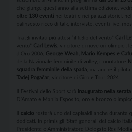
che giunge quest’anno alla settima edizione, ved
oltre 130 eventi
nei teatri e nei palazzi storici, ne
palinsesto ricco di talk, interviste, eventi live, mo
Tra gli invitati più attesi “il figlio del vento”
Carl Le
vento”
Carl Lewis
, vincitore di nove ori olimpici, 
d’Oro 2006,
George Weah, Mario Kempes e Cafu
della Nazionale femminile di volley, il nuotatore
N
squadra femminile della spada
, ma anche il pilota
Tadej Pogačar
, vincitore di Giro e Tour 2024.
Il Festival dello Sport sarà
inaugurato nella serata 
D’Amato e Manila Esposito, oro e bronzo olimpico 
Il
calcio
resterà uno dei capisaldi anche durante 
dedicati. In primis gli ‘Stati generali del calcio ita
Presidente e Amministratore Delegato Rcs Medi