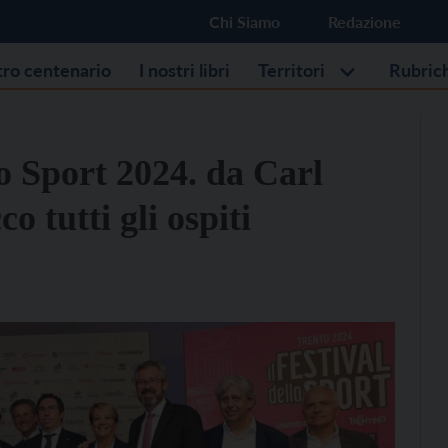
Chi Siamo
Redazione
stro centenario
I nostri libri
Territori
Rubric
lo Sport 2024. da Carl
o tutti gli ospiti