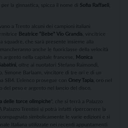
per la ginnastica, spicca il nome di
Sofia Raffaeli
,
ivano a Trento alcuni dei campioni italiani
ermitrice
Beatrice “Bebe” Vio Grandis
, vincitrice
e a squadre, che sarà presente insieme alla
mancheranno anche le fuoriclasse della velocità
 un argento nella capitale francese,
Monica
abatini
, oltre ai nuotatori Stefano Raimondi,
, Simone Barlaam, vincitore di tre ori e di un
na SB4. L’elenco prosegue con
Oney Tapia
, oro nel
o del peso e argento nel lancio del disco.
a delle torce olimpiche
“, che si terrà a Palazzo
A Palazzo Trentini si potrà infatti ripercorrere la
ccompagnato simbolicamente le varie edizioni e si
ale Italiana utilizzate nei recenti appuntamenti