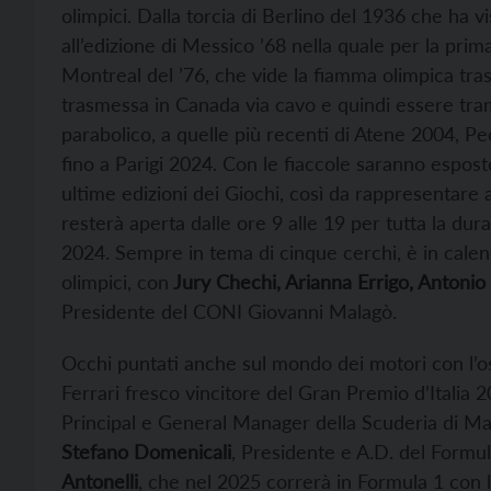
olimpici. Dalla torcia di Berlino del 1936 che ha
all’edizione di Messico ’68 nella quale per la pri
Montreal del ’76, che vide la fiamma olimpica tras
trasmessa in Canada via cavo e quindi essere tra
parabolico, a quelle più recenti di Atene 2004, P
fino a Parigi 2024. Con le fiaccole saranno espost
ultime edizioni dei Giochi, così da rappresentare 
resterà aperta dalle ore 9 alle 19 per tutta la dura
2024. Sempre in tema di cinque cerchi, è in cale
olimpici, con
Jury Chechi, Arianna Errigo, Antonio 
Presidente del CONI Giovanni Malagò.
Occhi puntati anche sul mondo dei motori con l’o
Ferrari fresco vincitore del Gran Premio d’Italia 
Principal e General Manager della Scuderia di Ma
Stefano Domenicali
, Presidente e A.D. del Form
Antonelli
, che nel 2025 correrà in Formula 1 con 