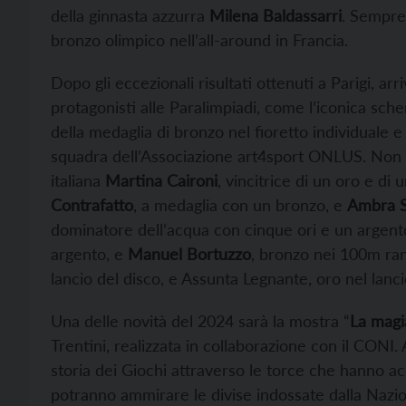
della ginnasta azzurra
Milena Baldassarri
. Sempre 
bronzo olimpico nell’all-around in Francia.
Dopo gli eccezionali risultati ottenuti a Parigi, arr
protagonisti alle Paralimpiadi, come l’iconica sch
della medaglia di bronzo nel fioretto individuale 
squadra dell’Associazione art4sport ONLUS. Non 
italiana
Martina Caironi
, vincitrice di un oro e di
Contrafatto
, a medaglia con un bronzo, e
Ambra S
dominatore dell’acqua con cinque ori e un argento
argento, e
Manuel Bortuzzo
, bronzo nei 100m ra
lancio del disco, e Assunta Legnante, oro nel lanci
Una delle novità del 2024 sarà la mostra “
La magi
Trentini, realizzata in collaborazione con il CONI. 
storia dei Giochi attraverso le torce che hanno a
potranno ammirare le divise indossate dalla Nazion