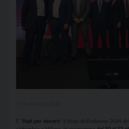
11 Settembre 2024
È “
Nati per vincere
” il titolo dell’edizione 2024 de
settembre a Milano. In programma
dal 10 al 13 o