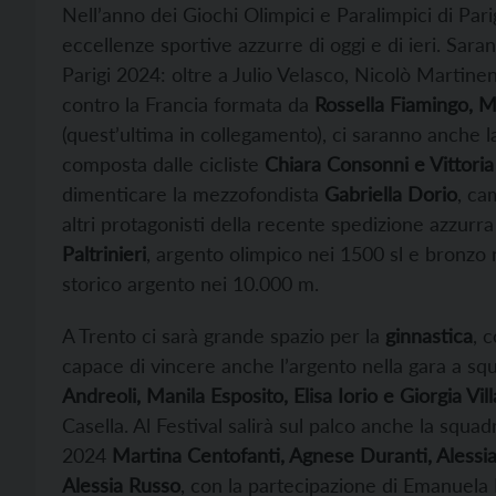
Nell’anno dei Giochi Olimpici e Paralimpici di Par
eccellenze sportive azzurre di oggi e di ieri. Sara
Parigi 2024: oltre a Julio Velasco, Nicolò Martineng
contro la Francia formata da
Rossella Fiamingo, Ma
(quest’ultima in collegamento), ci saranno anche l
composta dalle cicliste
Chiara Consonni e Vittoria
dimenticare la mezzofondista
Gabriella Dorio
, ca
altri protagonisti della recente spedizione azzurr
Paltrinieri
, argento olimpico nei 1500 sl e bronzo 
storico argento nei 10.000 m.
A Trento ci sarà grande spazio per la
ginnastica
, 
capace di vincere anche l’argento nella gara a squa
Andreoli, Manila Esposito, Elisa Iorio e Giorgia Vill
Casella. Al Festival salirà sul palco anche la squad
2024
Martina Centofanti, Agnese Duranti, Alessi
Alessia Russo
, con la partecipazione di Emanuela 