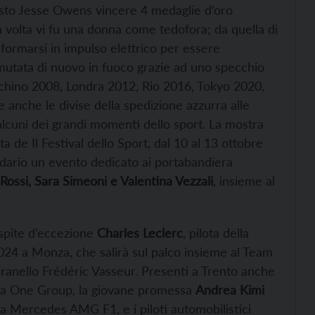
 visto Jesse Owens vincere 4 medaglie d’oro
ma volta vi fu una donna come tedofora; da quella di
formarsi in impulso elettrico per essere
mutata di nuovo in fuoco grazie ad uno specchio
echino 2008, Londra 2012, Rio 2016, Tokyo 2020,
e anche le divise della spedizione azzurra alle
alcuni dei grandi momenti dello sport. La mostra
ta de Il Festival dello Sport, dal 10 al 13 ottobre
ndario un evento dedicato ai portabandiera
Rossi, Sara Simeoni e Valentina Vezzali
, insieme al
spite d’eccezione
Charles Leclerc
, pilota della
2024 a Monza, che salirà sul palco insieme al Team
ranello Frédéric Vasseur. Presenti a Trento anche
ula One Group, la giovane promessa
Andrea Kimi
la Mercedes AMG F1, e i piloti automobilistici