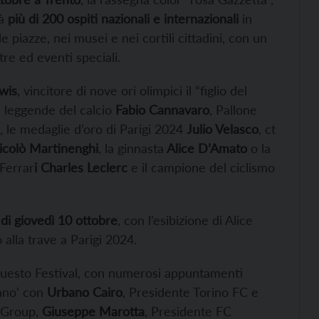
rà
più di 200 ospiti nazionali e internazionali
in
lle piazze, nei musei e nei cortili cittadini, con un
stre ed eventi speciali.
wis
, vincitore di nove ori olimpici il “figlio del
le leggende del calcio
Fabio Cannavaro
, Pallone
, le medaglie d’oro di Parigi 2024
Julio Velasco
, ct
icolò Martinenghi
, la ginnasta
Alice D’Amato
o la
 Ferrar
i Charles Leclerc
e il campione del ciclismo
di giovedì 10 ottobre
, con l’esibizione di Alice
alla trave a Parigi 2024.
questo Festival, con numerosi appuntamenti
liano’ con
Urbano Cairo
, Presidente Torino FC e
aGroup,
Giuseppe Marotta
, Presidente FC