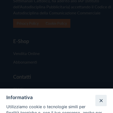
Settimanali Cattolici), ha aderito allo IAP (Istituto
dell'Autodisciplina Pubblicitaria) accettando il Codice di
Autodisciplina della Comunicazione Commerciale
Privacy Policy
Cookie Policy
E-Shop
Vendita Online
Abbonamenti
Contatti
Chi Siamo
Informativa
Redazione
Scrivici
Utilizziamo cookie o tecnologie simili per
finalità tecniche e, con il tuo consenso, anche per