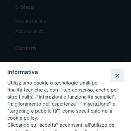
E-Shop
Vendita Online
Abbonamenti
Contatti
Chi Siamo
Informativa
Redazione
Scrivici
Utilizziamo cookie o tecnologie simili per
finalità tecniche e, con il tuo consenso, anche per
altre finalità ("interazioni e funzionalità semplici",
"miglioramento dell'esperienza", "misurazione" e
"targeting e pubblicità") come specificato nella
cookie policy.
Copyright © 2019 - Tutti i diritti riservati - Vit
Cliccando su "accetta" acconsenti all'utilizzo dei
Trentina Editrice