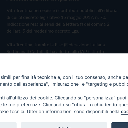
Vita Trentina percepisce i contributi pubblici all'editoria
di cui al decreto legislativo 15 maggio 2017, n. 70.
Indicazione resa ai sensi della lettera f) del comma 2
dell'art. 5 del medesimo decreto Lgs.
Vita Trentina, tramite la Fisc (Federazione Italiana
Settimanali Cattolici), ha aderito allo IAP (Istituto
dell'Autodisciplina Pubblicitaria) accettando il Codice di
Autodisciplina della Comunicazione Commerciale
imili per finalità tecniche e, con il tuo consenso, anche per 
Privacy Policy
Cookie Policy
amento dell'esperienza", "misurazione" e "targeting e pubbli
i all'utilizzo dei cookie. Cliccando su "personalizza" puoi
 Trentina Editrice
re le tue preferenze. Cliccando su "rifiuta" o chiudendo que
okie tecnici. Ulteriori informazioni sono disponibili nella
coo