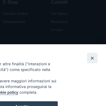
E-Shop
Contatti
Vendita Online
Chi Siamo
Abbonamenti
Redazione
Scrivici
altre finalità ("interazioni e
cità") come specificato nella
 avere maggiori informazioni sui
sta informativa proseguirai la
kie policy
completa.
Torna all'inizio