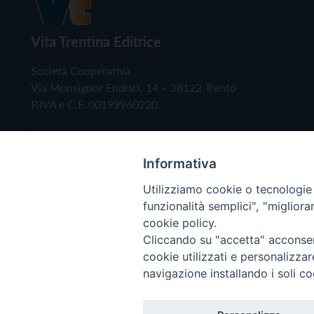
Vita Trentina Editrice
Società Cooperativa
Via Monsignor Endrici, 14 – 38122 Trento
P.IVA e C.F. 00199960220
Informativa
Utilizziamo cookie o tecnologie s
funzionalità semplici", "miglior
cookie policy.
Cliccando su "accetta" acconsent
Copyright © 2019 - Tutti i diritti riservati - Vita
cookie utilizzati e personalizza
navigazione installando i soli co
Privacy Policy