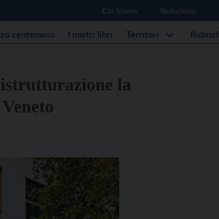
Chi Siamo
Redazione
stro centenario
I nostri libri
Territori
Rubric
istrutturazione la
 Veneto