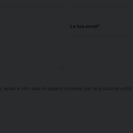
La tua email
*
e, email e sito web in questo browser per la prossima vol