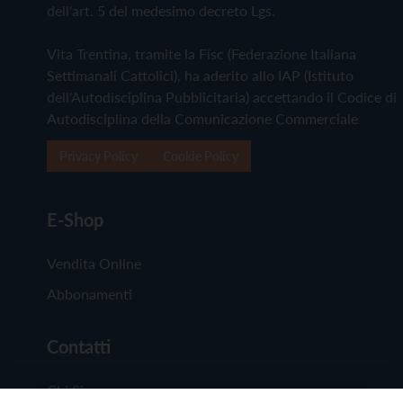
dell'art. 5 del medesimo decreto Lgs.
Vita Trentina, tramite la Fisc (Federazione Italiana
Settimanali Cattolici), ha aderito allo IAP (Istituto
dell'Autodisciplina Pubblicitaria) accettando il Codice di
Autodisciplina della Comunicazione Commerciale
Privacy Policy
Cookie Policy
E-Shop
Vendita Online
Abbonamenti
Contatti
Chi Siamo