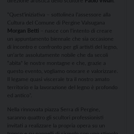
direzione artistica dello scultore
Paolo Vivian
.
“Quest’iniziativa – sottolinea l’assessore alla
Cultura del Comune di Pergine Valsugana
Morgan Betti
– nasce con l’intento di creare
un appuntamento biennale che sia occasione
di incontro e confronto per gli artisti del legno,
un’arte assolutamente nobile che da secoli
“abita” le nostre montagne e che, grazie a
questo evento, vogliamo onorare e valorizzare.
Il legame quasi viscerale tra il nostro amato
territorio e la lavorazione del legno è profondo
ed antico”.
Nella rinnovata piazza Serra di Pergine,
saranno quattro gli scultori professionisti
invitati a realizzare la propria opera su un
tronco e su pannelli di cirmolo con uno stimolo