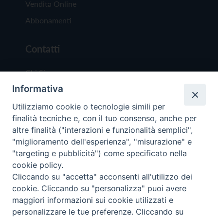
Vendita Online
Abbonamenti
Contatti
Chi Siamo
Informativa
Redazione
Scrivici
Utilizziamo cookie o tecnologie simili per
finalità tecniche e, con il tuo consenso, anche per
altre finalità ("interazioni e funzionalità semplici",
"miglioramento dell'esperienza", "misurazione" e
"targeting e pubblicità") come specificato nella
cookie policy.
Copyright © 2019 - Tutti i diritti riservati - Vit
Cliccando su "accetta" acconsenti all'utilizzo dei
Trentina Editrice
cookie. Cliccando su "personalizza" puoi avere
maggiori informazioni sui cookie utilizzati e
Privacy Policy
personalizzare le tue preferenze. Cliccando su