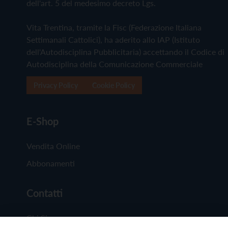
dell'art. 5 del medesimo decreto Lgs.
Vita Trentina, tramite la Fisc (Federazione Italiana
Settimanali Cattolici), ha aderito allo IAP (Istituto
dell'Autodisciplina Pubblicitaria) accettando il Codice di
Autodisciplina della Comunicazione Commerciale
Privacy Policy
Cookie Policy
E-Shop
Vendita Online
Abbonamenti
Contatti
Chi Siamo