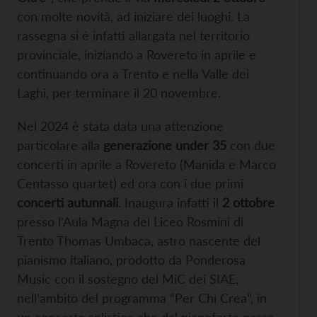
con molte novità, ad iniziare dei luoghi. La
rassegna si è infatti allargata nel territorio
provinciale, iniziando a Rovereto in aprile e
continuando ora a Trento e nella Valle dei
Laghi, per terminare il 20 novembre.
Nel 2024 è stata data una attenzione
particolare alla
generazione under 35
con due
concerti in aprile a Rovereto (Manida e Marco
Centasso quartet) ed ora con i due primi
concerti autunnali
. Inaugura infatti il
2 ottobre
presso l’Aula Magna del Liceo Rosmini di
Trento Thomas Umbaca, astro nascente del
pianismo italiano, prodotto da Ponderosa
Music con il sostegno del MiC dei SIAE,
nell’ambito del programma “Per Chi Crea”, in
un concerto solistico che dal pianoforte passa