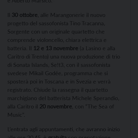
e Alberto Marsico.
Il
30 ottobre
, alle Marangonerie il nuovo
progetto del sassofonista Tino Tracanna,
Sorgente con un originale quartetto che
comprende violoncello, chiara elettrica e
batteria. Il
12 e 13 novembre
(a Lasino e alla
Caritro di Trento) una nuova produzione di trio
di Sonata Islands, Se!t3, con il sassofonista
svedese Mikail Godée, programma che si
sposterà poi in Toscana e in Svezia e verrà
registrato. Chiude la rassegna il quartetto
marchigiano del batterista Michele Sperandio,
alla Caritro il
20 novembre
, con “The Sea of
Music”.
L’entrata agli appuntamenti, che avranno inizio
alle ore 20.45, è
gratuita
con prenotazione